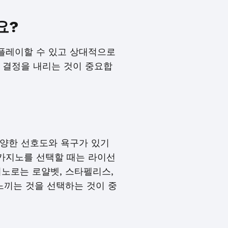
요?
플레이할 수 있고 상대적으로
 결정을 내리는 것이 중요합
다양한 선호도와 욕구가 있기
카지노를 선택할 때는 라이선
지노로는 로얄벳, 스타펠리스,
느끼는 것을 선택하는 것이 중