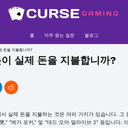
홈
자주 묻는 질문
블로그
제 돈을 지불합니까?
롯이 실제 돈을 지불합니까?
서 실제 돈을 지불하는 것은 여러 가지가 있습니다. 그 중
슬롯," "메가 포커," 및 "데드 오어 얼라이브 2" 등입니다