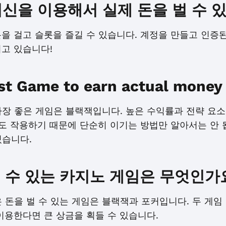
머신을 이용해서 실제 돈을 벌 수 
을 걸고 슬롯을 즐길 수 있습니다. 계정을 만들고 인증
리고 있습니다!
st Game to earn actual money 
가장 좋은 게임은 블랙잭입니다. 높은 수익률과 전략 요
운도 작용하기 때문에 단순히 이기는 방법만 알아서는 안 
있습니다.
벌 수 있는 카지노 게임은 무엇인가
 돈을 벌 수 있는 게임은 블랙잭과 포커입니다. 두 게임 
이용한다면 큰 상금을 획들 수 있습니다.