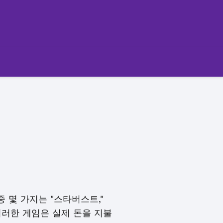
 몇 가지는 "스타버스트,"
. 이러한 게임은 실제 돈을 지불