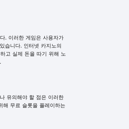
다. 이러한 게임은 사용자가
 있습니다. 인터넷 카지노의
하고 실제 돈을 따기 위해 노
.
러나 유의해야 할 점은 이러한
위해 무료 슬롯을 플레이하는