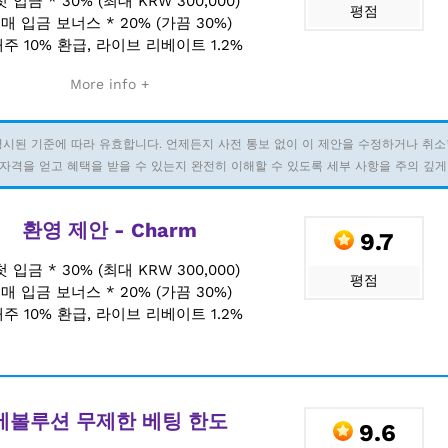
첫 입금 * 30% (최대 KRW 300,000)
평점
+
매 입금 보너스 * 20% (가끔 30%)
주 10% 환급, 라이브 리베이트 1.2%
More info +
명시된 기준에 따라 유효합니다. 언제든지 사전 통보 없이 이 제안을 수정하거나 취소
자격을 얻고 혜택을 받을 수 있는지 완전히 이해할 수 있도록 세부 사항을 주의 깊게
환영 제안 - Charm
9.7
첫 입금 * 30% (최대 KRW 300,000)
평점
+
매 입금 보너스 * 20% (가끔 30%)
주 10% 환급, 라이브 리베이트 1.2%
에볼루션 무제한 베팅 한도
9.6