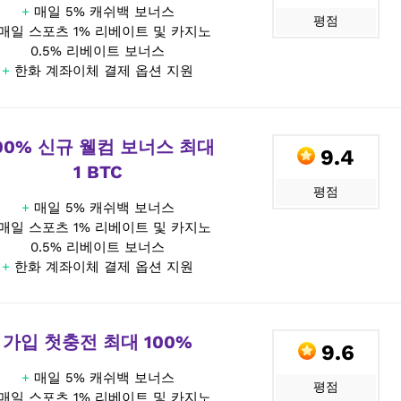
+
매일 5% 캐쉬백 보너스
평점
매일 스포츠 1% 리베이트 및 카지노
0.5% 리베이트 보너스
+
한화 계좌이체 결제 옵션 지원
00% 신규 웰컴 보너스 최대
9.4
1 BTC
평점
+
매일 5% 캐쉬백 보너스
매일 스포츠 1% 리베이트 및 카지노
0.5% 리베이트 보너스
+
한화 계좌이체 결제 옵션 지원
가입 첫충전 최대 100%
9.6
+
매일 5% 캐쉬백 보너스
평점
매일 스포츠 1% 리베이트 및 카지노