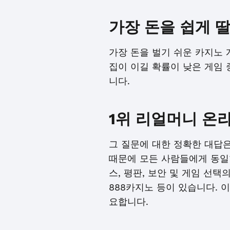
가장 돈을 쉽게 
가장 돈을 벌기 쉬운 카지노
집이 이길 확률이 낮은 게임
니다.
1위 리얼머니 온
그 질문에 대한 정확한 대답
때문에 모든 사람들에게 동일
스, 평판, 보안 및 게임 선
888카지노 등이 있습니다. 
요합니다.