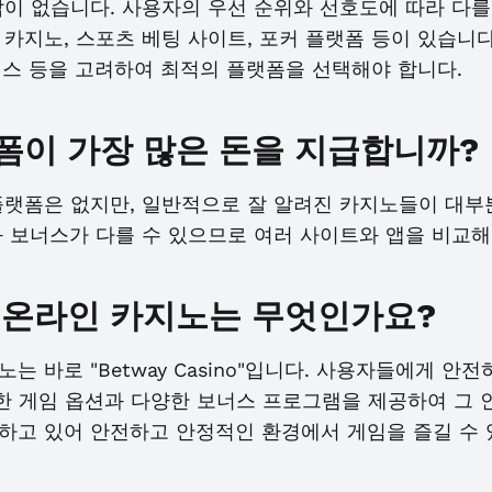
이 없습니다. 사용자의 우선 순위와 선호도에 따라 다를 
카지노, 스포츠 베팅 사이트, 포커 플랫폼 등이 있습니다
서비스 등을 고려하여 최적의 플랫폼을 선택해야 합니다.
폼이 가장 많은 돈을 지급합니까?
플랫폼은 없지만, 일반적으로 잘 알려진 카지노들이 대부
 보너스가 다를 수 있으므로 여러 사이트와 앱을 비교해
 온라인 카지노는 무엇인가요?
 바로 "Betway Casino"입니다. 사용자들에게 안
 다양한 게임 옵션과 다양한 보너스 프로그램을 제공하여 그
하고 있어 안전하고 안정적인 환경에서 게임을 즐길 수 