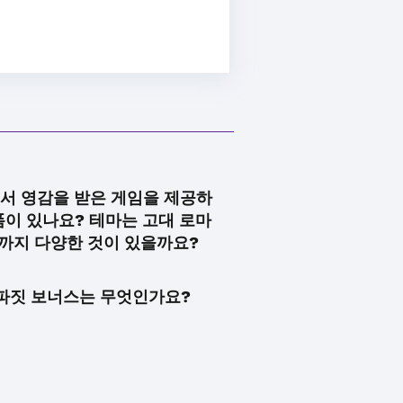
서 영감을 받은 게임을 제공하
폼이 있나요? 테마는 고대 로마
까지 다양한 것이 있을까요?
디파짓 보너스는 무엇인가요?