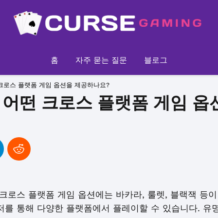
홈
자주 묻는 질문
블로그
크로스 플랫폼 게임 옵션을 제공하나요?
 어떤 크로스 플랫폼 게임 옵
크로스 플랫폼 게임 옵션에는 바카라, 룰렛, 블랙잭 등이
우저를 통해 다양한 플랫폼에서 플레이할 수 있습니다. 유