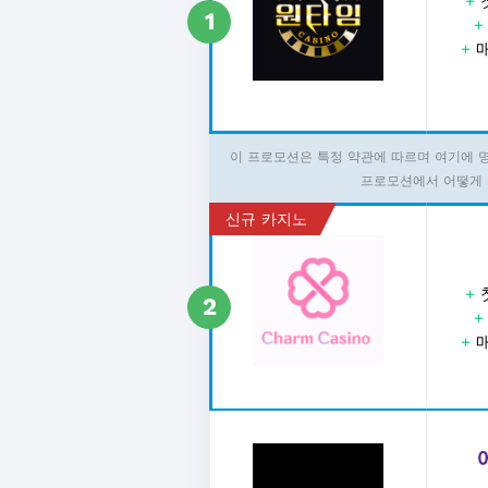
+
1
+
매
이 프로모션은 특정 약관에 따르며 여기에 
프로모션에서 어떻게 
신규 카지노
+
2
+
매