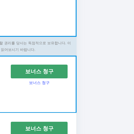
할 권리를 당사는 독점적으로 보유합니다. 이
 읽어보시기 바랍니다.
보너스 청구
보너스 청구
보너스 청구