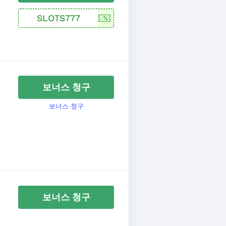
보너스 청구
보너스 청구
보너스 청구