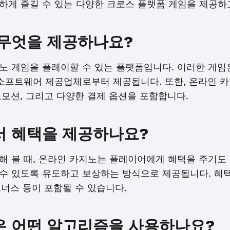
하게 즐길 수 있는 다양한 크로스 플랫폼 게임을 제공하
무엇을 제공하나요?
 게임을 플레이할 수 있는 플랫폼입니다. 이러한 게임은 
 소프트웨어 제공업체로부터 제공됩니다. 또한, 온라인 
모션, 그리고 다양한 결제 옵션을 포함합니다.
서 혜택을 제공하나요?
해 볼 때, 온라인 카지노는 플레이어에게 혜택을 주기도 
수 있도록 유도하고 보상하는 방식으로 제공됩니다. 혜택
보너스 등이 포함될 수 있습니다.
 어떤 알고리즘을 사용하나요?