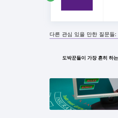
다른 관심 있을 만한 질문들:
도박꾼들이 가장 흔히 하는