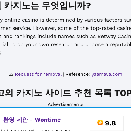
라인 카지노는 무엇입니까?
 online casino is determined by various factors su
omer service. However, some of the top-rated casino
ws and rankings include names such as Betway Casin
ntial to do your own research and choose a reputabl
s.
⚠️
Request for removal
| Reference:
yaamava.com
고의 카지노 사이트 추천 목록 TOP 
Advertisements
환영 제안 - Wontime
9.8