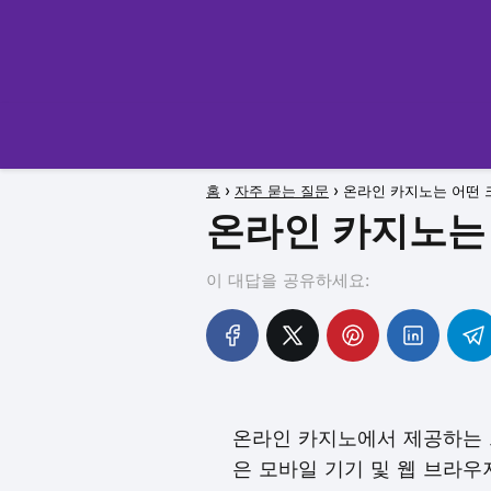
홈
자주 묻는 질문
온라인 카지노는 어떤 
온라인 카지노는
이 대답을 공유하세요:
온라인 카지노에서 제공하는 
은 모바일 기기 및 웹 브라