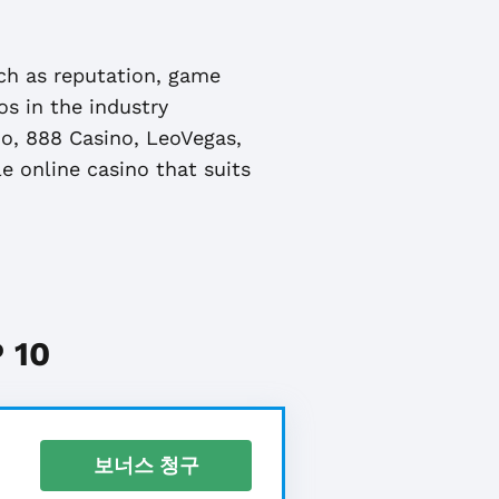
ch as reputation, game
s in the industry
o, 888 Casino, LeoVegas,
e online casino that suits
10
보너스 청구