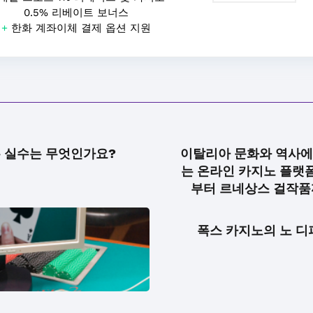
0.5% 리베이트 보너스
+
한화 계좌이체 결제 옵션 지원
 실수는 무엇인가요?
이탈리아 문화와 역사에
는 온라인 카지노 플랫
부터 르네상스 걸작품
폭스 카지노의 노 