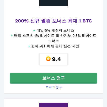
200% 신규 웰컴 보너스 최대 1 BTC
+
매일 5% 캐쉬백 보너스
+
매일 스포츠 1% 리베이트 및 카지노 0.5% 리베이트
보너스
+
한화 계좌이체 결제 옵션 지원
9.4
보너스 청구
보너스 청구