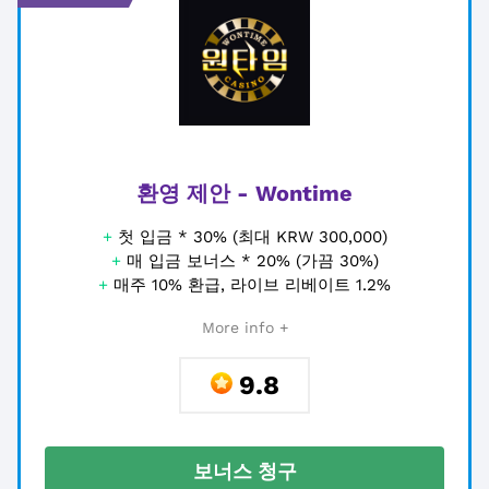
환영 제안 - Wontime
+
첫 입금 * 30% (최대 KRW 300,000)
+
매 입금 보너스 * 20% (가끔 30%)
+
매주 10% 환급, 라이브 리베이트 1.2%
More info +
9.8
보너스 청구