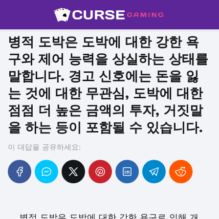
병적 도박은 도박에 대한 강한 욕
구와 제어 능력을 상실하는 상태를
말합니다. 경고 신호에는 돈을 잃
는 것에 대한 무관심, 도박에 대한
점점 더 높은 금액의 투자, 거짓말
을 하는 등이 포함될 수 있습니다.
이 대답을 공유하세요:
병적 도박은 도박에 대한 강한 욕구로 인해 개