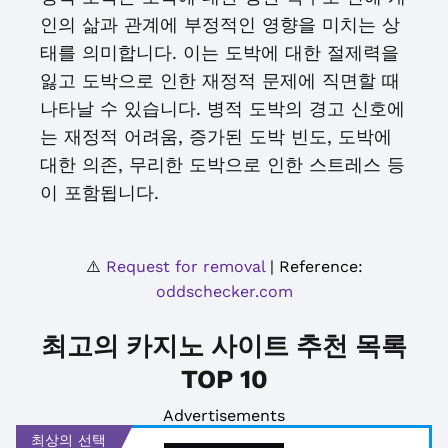
인의 삶과 관계에 부정적인 영향을 미치는 상
태를 의미합니다. 이는 도박에 대한 절제력을
잃고 도박으로 인한 재정적 문제에 직면할 때
나타날 수 있습니다. 병적 도박의 경고 신호에
는 재정적 어려움, 증가된 도박 빈도, 도박에
대한 의존, 무리한 도박으로 인한 스트레스 등
이 포함됩니다.
⚠️
Request for removal
| Reference:
oddschecker.com
최고의 카지노 사이트 추천 목록
TOP 10
Advertisements
최상의 선택