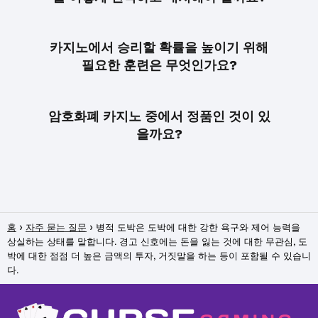
카지노에서 승리할 확률을 높이기 위해
필요한 훈련은 무엇인가요?
암호화폐 카지노 중에서 정품인 것이 있
을까요?
홈
자주 묻는 질문
병적 도박은 도박에 대한 강한 욕구와 제어 능력을
상실하는 상태를 말합니다. 경고 신호에는 돈을 잃는 것에 대한 무관심, 도
박에 대한 점점 더 높은 금액의 투자, 거짓말을 하는 등이 포함될 수 있습니
다.