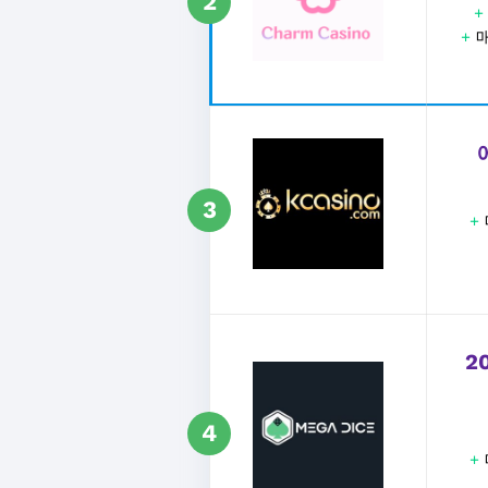
2
+
매
3
+
2
4
+