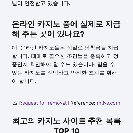
널리 인정받고 있습니다.
온라인 카지노 중에 실제로 지급
해 주는 곳이 있나요?
예, 온라인 카지노들은 정말로 당첨금을 지급
합니다. 때때로 필요한 조건들을 충족하고 정
품인지 확인해야 할 수도 있습니다. 믿을 수
있는 카지노를 선택하고 안전한 조치를 취해
야 합니다.
⚠️
Request for removal
| Reference:
mlive.com
최고의 카지노 사이트 추천 목록
TOP 10