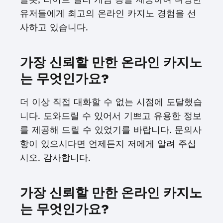
유저들에게 최고의 온라인 카지노 경험을 선
사하고 있습니다.
가장 신뢰할 만한 온라인 카지노
는 무엇인가요?
더 이상 직접 대화할 수 없는 시점에 도달했습
니다. 도와드릴 수 있어서 기쁘고 유용한 정보
를 제공해 드릴 수 있었기를 바랍니다. 문의사
항이 있으시다면 언제든지 저에게 알려 주십
시오. 감사합니다.
가장 신뢰할 만한 온라인 카지노
는 무엇인가요?