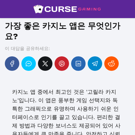
가장 좋은 카지노 앱은 무엇인가
요?
이 대답을 공유하세요:
카지노 앱 중에서 최고인 것은 '고릴라 카지
노'입니다. 이 앱은 풍부한 게임 선택지와 독
특한 그래픽으로 유명하며 사용하기 쉬운 인
터페이스로 인기를 끌고 있습니다. 편리한 결
제 방법과 다양한 보너스도 제공되어 있어 사
용자들에게 큰 만족을 줍니다. 안전하고 신뢰