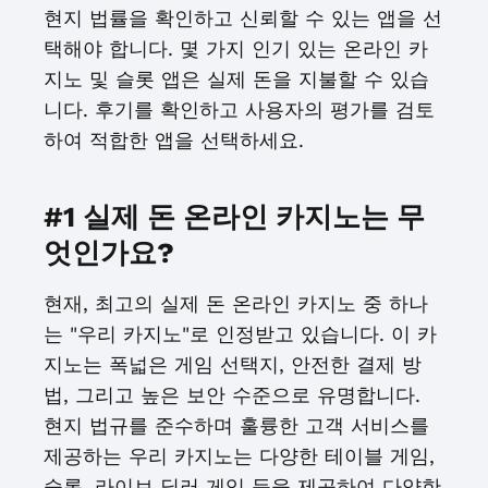
현지 법률을 확인하고 신뢰할 수 있는 앱을 선
택해야 합니다. 몇 가지 인기 있는 온라인 카
지노 및 슬롯 앱은 실제 돈을 지불할 수 있습
니다. 후기를 확인하고 사용자의 평가를 검토
하여 적합한 앱을 선택하세요.
#1 실제 돈 온라인 카지노는 무
엇인가요?
현재, 최고의 실제 돈 온라인 카지노 중 하나
는 "우리 카지노"로 인정받고 있습니다. 이 카
지노는 폭넓은 게임 선택지, 안전한 결제 방
법, 그리고 높은 보안 수준으로 유명합니다.
현지 법규를 준수하며 훌륭한 고객 서비스를
제공하는 우리 카지노는 다양한 테이블 게임,
슬롯, 라이브 딜러 게임 등을 제공하여 다양한