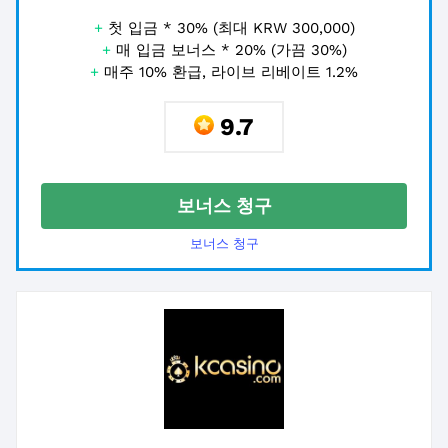
+
첫 입금 * 30% (최대 KRW 300,000)
+
매 입금 보너스 * 20% (가끔 30%)
+
매주 10% 환급, 라이브 리베이트 1.2%
9.7
보너스 청구
보너스 청구