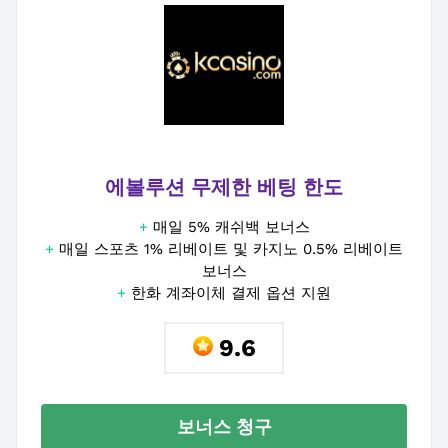
에볼루션 무제한 베팅 한도
+
매일 5% 캐쉬백 보너스
+
매일 스포츠 1% 리베이트 및 카지노 0.5% 리베이트
보너스
+
한화 계좌이체 결제 옵션 지원
9.6
보너스 청구