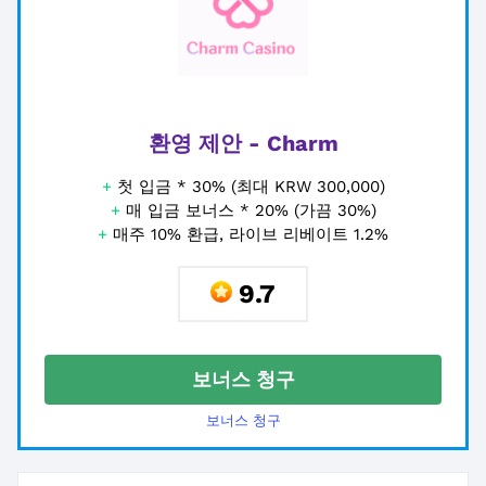
환영 제안 - Charm
+
첫 입금 * 30% (최대 KRW 300,000)
+
매 입금 보너스 * 20% (가끔 30%)
+
매주 10% 환급, 라이브 리베이트 1.2%
9.7
보너스 청구
보너스 청구