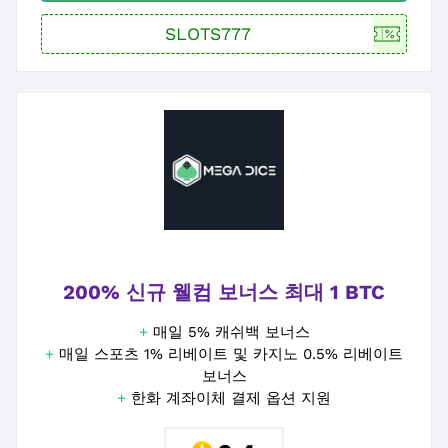
200% 신규 웰컴 보너스 최대 1 BTC
+
매일 5% 캐쉬백 보너스
+
매일 스포츠 1% 리베이트 및 카지노 0.5% 리베이트
보너스
+
한화 계좌이체 결제 옵션 지원