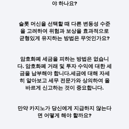
야 하나요?
슬롯 머신을 선택할 때 다른 변동성 수준
을 고려하여 위험과 보상을 효과적으로
균형있게 유지하는 방법은 무엇인가요?
암호화폐 세금을 피하는 방법은 없습니
다. 암호화폐 거래 및 투자 수익에 대한 세
금을 납부해야 합니다.세금에 대해 자세
히 알아보고 세무 전문가와 상의하여 올
바르게 신고하는 것이 중요합니다.
만약 카지노가 당신에게 지급하지 않는다
면 어떻게 해야 할까요?