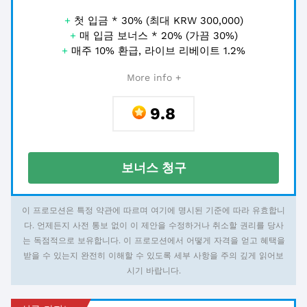
+
첫 입금 * 30% (최대 KRW 300,000)
+
매 입금 보너스 * 20% (가끔 30%)
+
매주 10% 환급, 라이브 리베이트 1.2%
More info +
9.8
보너스 청구
이 프로모션은 특정 약관에 따르며 여기에 명시된 기준에 따라 유효합니
다. 언제든지 사전 통보 없이 이 제안을 수정하거나 취소할 권리를 당사
는 독점적으로 보유합니다. 이 프로모션에서 어떻게 자격을 얻고 혜택을
받을 수 있는지 완전히 이해할 수 있도록 세부 사항을 주의 깊게 읽어보
시기 바랍니다.