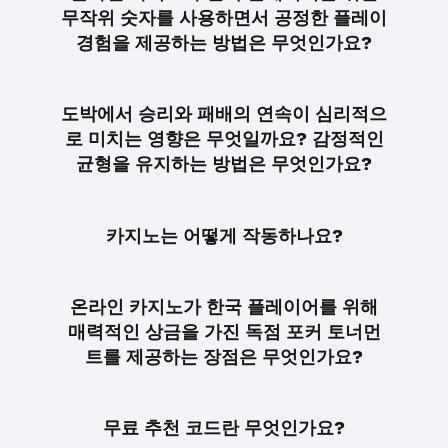
무작위 숫자를 사용하면서 공정한 플레이
경험을 제공하는 방법은 무엇인가요?
도박에서 승리와 패배의 연속이 심리적으
로 미치는 영향은 무엇일까요? 감정적인
균형을 유지하는 방법은 무엇인가요?
카지노는 어떻게 작동하나요?
온라인 카지노가 한국 플레이어를 위해
매력적인 상금을 가진 독점 포커 토너먼
트를 제공하는 장점은 무엇인가요?
무료 추천 코드란 무엇인가요?