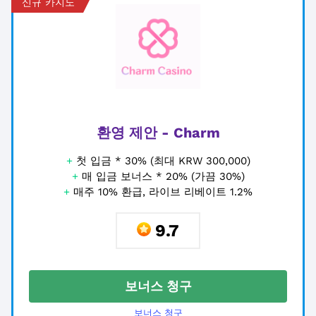
신규 카지노
환영 제안 - Charm
+
첫 입금 * 30% (최대 KRW 300,000)
+
매 입금 보너스 * 20% (가끔 30%)
+
매주 10% 환급, 라이브 리베이트 1.2%
9.7
보너스 청구
보너스 청구