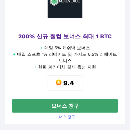
200% 신규 웰컴 보너스 최대 1 BTC
+
매일 5% 캐쉬백 보너스
+
매일 스포츠 1% 리베이트 및 카지노 0.5% 리베이트
보너스
+
한화 계좌이체 결제 옵션 지원
9.4
보너스 청구
보너스 청구