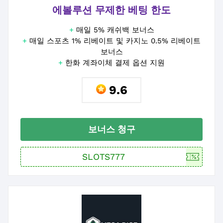
에볼루션 무제한 베팅 한도
+
매일 5% 캐쉬백 보너스
+
매일 스포츠 1% 리베이트 및 카지노 0.5% 리베이트
보너스
+
한화 계좌이체 결제 옵션 지원
9.6
보너스 청구