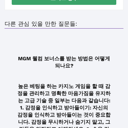
다른 관심 있을 만한 질문들:
MGM 웰컴 보너스를 받는 방법은 어떻게
되나요?
높은 베팅을 하는 카지노 게임을 할 때 감
정을 관리하고 명확한 마음가짐을 유지하
는 고급 기술 중 일부는 다음과 같습니다:
1. 감정을 인식하고 받아들이기: 자신의
감정을 인식하고 받아들이는 것이 중요합
니다. 감정을 무시하거나 숨기지 말고, 그