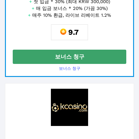
+
첫 입금 * 30% (최대 KRW 300,000)
+
매 입금 보너스 * 20% (가끔 30%)
+
매주 10% 환급, 라이브 리베이트 1.2%
9.7
보너스 청구
보너스 청구