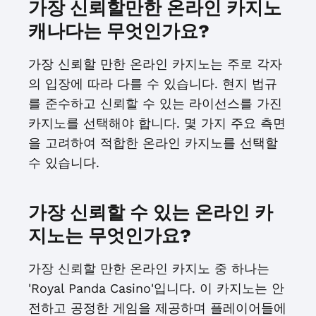
가장 신뢰할만한 온라인 카지노
캐나다는 무엇인가요?
가장 신뢰할 만한 온라인 카지노는 주로 각자
의 입장에 따라 다를 수 있습니다. 현지 법규
를 준수하고 신뢰할 수 있는 라이선스를 가진
카지노를 선택해야 합니다. 몇 가지 주요 측면
을 고려하여 적합한 온라인 카지노를 선택할
수 있습니다.
가장 신뢰할 수 있는 온라인 카
지노는 무엇인가요?
가장 신뢰할 만한 온라인 카지노 중 하나는
'Royal Panda Casino'입니다. 이 카지노는 안
전하고 공정한 게임을 제공하며 플레이어들에