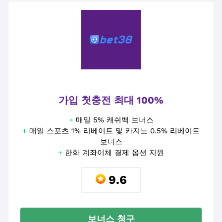
가입 첫충전 최대 100%
+
매일 5% 캐쉬백 보너스
+
매일 스포츠 1% 리베이트 및 카지노 0.5% 리베이트
보너스
+
한화 계좌이체 결제 옵션 지원
9.6
보너스 청구