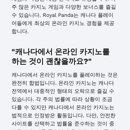
주 많은 카지노 게임과 다양한 보너스를 즐길
수 있습니다. Royal Panda는 캐나다 플레이
어들에게 최상의 온라인 카지노 경험을 제공
합니다.
"캐나다에서 온라인 카지노를
하는 것이 괜찮을까요?"
캐나다에서 온라인 카지노를 플레이하는 것은
완전히 합법입니다. 온라인 카지노는 캐나다
전역에서 대중적인 형태의 오락으로 즐길 수
있습니다. 각 주의 법률에 따라 상황이 조금
다를 수 있지만 캐나다에서 온라인 카지노는
법적으로 인정받은 활동입니다. 다만, 안전한
사이트를 선택하고 법률을 준수하는 것이 중