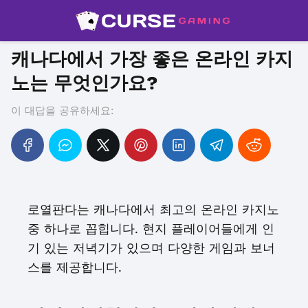
캐나다에서 가장 좋은 온라인 카지
노는 무엇인가요?
이 대답을 공유하세요:
로열판다는 캐나다에서 최고의 온라인 카지노
중 하나로 꼽힙니다. 현지 플레이어들에게 인
기 있는 저녁기가 있으며 다양한 게임과 보너
스를 제공합니다.