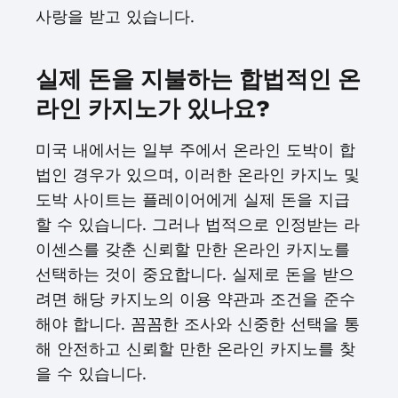
사랑을 받고 있습니다.
실제 돈을 지불하는 합법적인 온
라인 카지노가 있나요?
미국 내에서는 일부 주에서 온라인 도박이 합
법인 경우가 있으며, 이러한 온라인 카지노 및
도박 사이트는 플레이어에게 실제 돈을 지급
할 수 있습니다. 그러나 법적으로 인정받는 라
이센스를 갖춘 신뢰할 만한 온라인 카지노를
선택하는 것이 중요합니다. 실제로 돈을 받으
려면 해당 카지노의 이용 약관과 조건을 준수
해야 합니다. 꼼꼼한 조사와 신중한 선택을 통
해 안전하고 신뢰할 만한 온라인 카지노를 찾
을 수 있습니다.