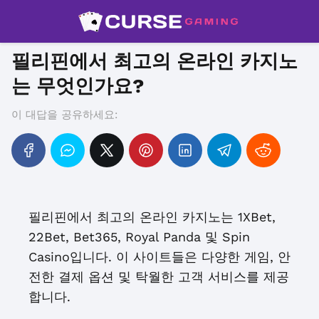
필리핀에서 최고의 온라인 카지노
는 무엇인가요?
이 대답을 공유하세요:
필리핀에서 최고의 온라인 카지노는 1XBet,
22Bet, Bet365, Royal Panda 및 Spin
Casino입니다. 이 사이트들은 다양한 게임, 안
전한 결제 옵션 및 탁월한 고객 서비스를 제공
합니다.