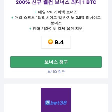
200% 신규 웰컴 보너스 최대 1 BTC
+
매일 5% 캐쉬백 보너스
+
매일 스포츠 1% 리베이트 및 카지노 0.5% 리베이트
보너스
+
한화 계좌이체 결제 옵션 지원
9.4
보너스 청구
보너스 청구