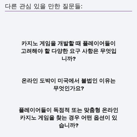
다른 관심 있을 만한 질문들:
카지노 게임을 개발할 때 플레이어들이
고려해야 할 다양한 요구 사항은 무엇입
니까?
온라인 도박이 미국에서 불법인 이유는
무엇인가요?
플레이어들이 독점적 또는 맞춤형 온라인
카지노 게임을 찾는 경우 어떤 옵션이 있
습니까?