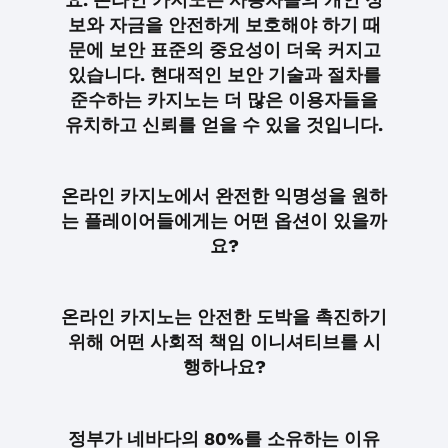
보와 자금을 안전하게 보호해야 하기 때
문에 보안 표준의 중요성이 더욱 커지고
있습니다. 현대적인 보안 기술과 절차를
준수하는 카지노는 더 많은 이용자들을
유치하고 신뢰를 얻을 수 있을 것입니다.
온라인 카지노에서 완전한 익명성을 원하
는 플레이어들에게는 어떤 옵션이 있을까
요?
온라인 카지노는 안전한 도박을 촉진하기
위해 어떤 사회적 책임 이니셔티브를 시
행하나요?
정부가 네바다의 80%를 소유하는 이유