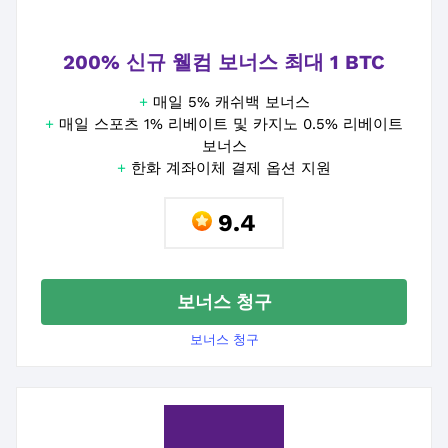
200% 신규 웰컴 보너스 최대 1 BTC
+
매일 5% 캐쉬백 보너스
+
매일 스포츠 1% 리베이트 및 카지노 0.5% 리베이트
보너스
+
한화 계좌이체 결제 옵션 지원
9.4
보너스 청구
보너스 청구