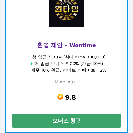
환영 제안 - Wontime
+
첫 입금 * 30% (최대 KRW 300,000)
+
매 입금 보너스 * 20% (가끔 30%)
+
매주 10% 환급, 라이브 리베이트 1.2%
More info +
9.8
보너스 청구