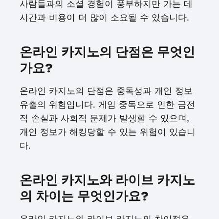
사람들과의 소셜 경험이 풍부하지만 가는 데
시간과 비용이 더 많이 소요될 수 있습니다.
온라인 카지노의 단점은 무엇인
가요?
온라인 카지노의 단점은 중독성과 개인 정보
유출의 위험입니다. 게임 중독으로 인한 금전
적 손실과 사회적 문제가 발생할 수 있으며,
개인 정보가 해킹당할 수 있는 위험이 있습니
다.
온라인 카지노와 라이브 카지노
의 차이는 무엇인가요?
온라인 카지노와 라이브 카지노의 차이점은