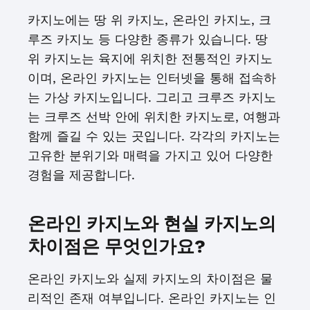
카지노에는 땅 위 카지노, 온라인 카지노, 크
루즈 카지노 등 다양한 종류가 있습니다. 땅
위 카지노는 육지에 위치한 전통적인 카지노
이며, 온라인 카지노는 인터넷을 통해 접속하
는 가상 카지노입니다. 그리고 크루즈 카지노
는 크루즈 선박 안에 위치한 카지노로, 여행과
함께 즐길 수 있는 곳입니다. 각각의 카지노는
고유한 분위기와 매력을 가지고 있어 다양한
경험을 제공합니다.
온라인 카지노와 현실 카지노의
차이점은 무엇인가요?
온라인 카지노와 실제 카지노의 차이점은 물
리적인 존재 여부입니다. 온라인 카지노는 인