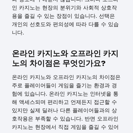
인 카지노는 현장의 분위기와 사회적 상호작
용을 즐길 수 있는 장점이 있습니다. 선택은
개인의 선호도와 편의성에 따라 다를 수 있습
니다.
온라인 카지노와 오프라인 카지
노의 차이점은 무엇인가요?
온라인 카지노와 오프라인 카지노의 차이점은
주로 플레이어들이 게임을 즐기는 환경과 경
험에 있습니다. 온라인 카지노는 인터넷을 통
해 액세스되며 편리하고 언제든지 접근할 수
있지만 실제 딜러나 다른 플레이어들과의 상
호작용은 부족할 수 있습니다. 반면 오프라인
카지노는 현장에서 직접 게임을 즐길 수 있어