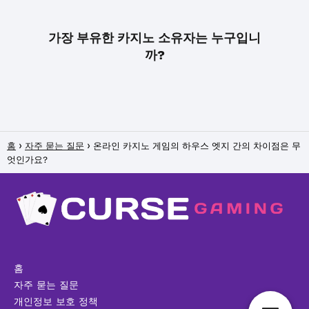
가장 부유한 카지노 소유자는 누구입니
까?
홈
자주 묻는 질문
온라인 카지노 게임의 하우스 엣지 간의 차이점은 무
엇인가요?
홈
자주 묻는 질문
개인정보 보호 정책