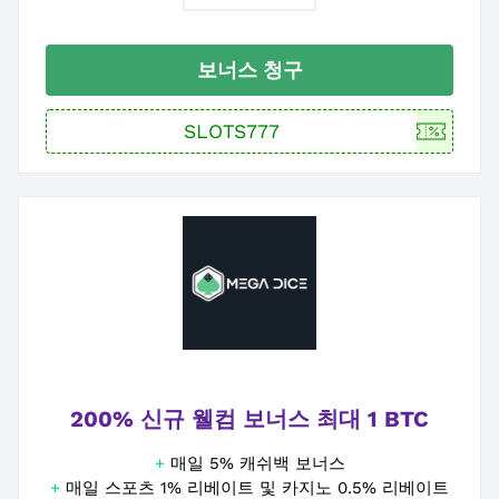
보너스 청구
200% 신규 웰컴 보너스 최대 1 BTC
+
매일 5% 캐쉬백 보너스
+
매일 스포츠 1% 리베이트 및 카지노 0.5% 리베이트