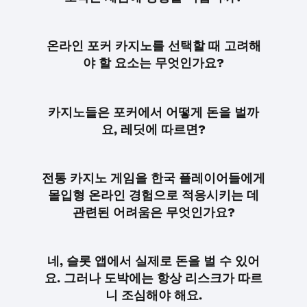
온라인 포커 카지노를 선택할 때 고려해
야 할 요소는 무엇인가요?
카지노들은 포커에서 어떻게 돈을 벌까
요, 레딧에 따르면?
전통 카지노 게임을 한국 플레이어들에게
몰입형 온라인 경험으로 적응시키는 데
관련된 어려움은 무엇인가요?
네, 슬롯 앱에서 실제로 돈을 벌 수 있어
요. 그러나 도박에는 항상 리스크가 따르
니 조심해야 해요.