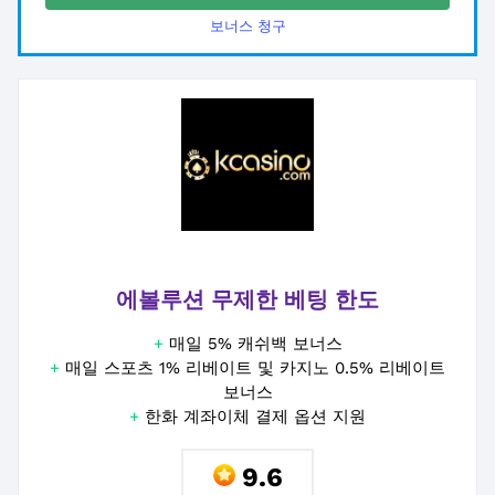
보너스 청구
에볼루션 무제한 베팅 한도
+
매일 5% 캐쉬백 보너스
+
매일 스포츠 1% 리베이트 및 카지노 0.5% 리베이트
보너스
+
한화 계좌이체 결제 옵션 지원
9.6