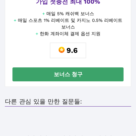
가입 첫충전 최대 100%
+
매일 5% 캐쉬백 보너스
+
매일 스포츠 1% 리베이트 및 카지노 0.5% 리베이트
보너스
+
한화 계좌이체 결제 옵션 지원
9.6
보너스 청구
다른 관심 있을 만한 질문들: