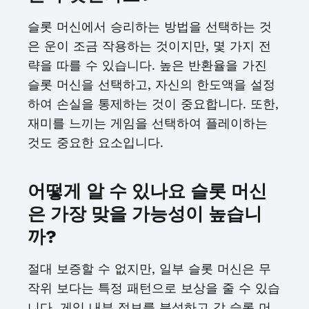
슬롯 머신에서 승리하는 방법을 선택하는 것
은 운이 조금 작용하는 것이지만, 몇 가지 전
략을 따를 수 있습니다. 높은 반환율을 가진
슬롯 머신을 선택하고, 자신의 한도액을 설정
하여 손실을 통제하는 것이 중요합니다. 또한,
재미를 느끼는 게임을 선택하여 플레이하는
것도 중요한 요소입니다.
어떻게 알 수 있나요 슬롯 머신
은 가장 맞을 가능성이 높습니
까?
절대 보증할 수 없지만, 일부 슬롯 머신은 무
작위 보다는 특정 패턴으로 보상을 줄 수 있습
니다. 게임 내부 정보를 분석하고 각 슬롯 머