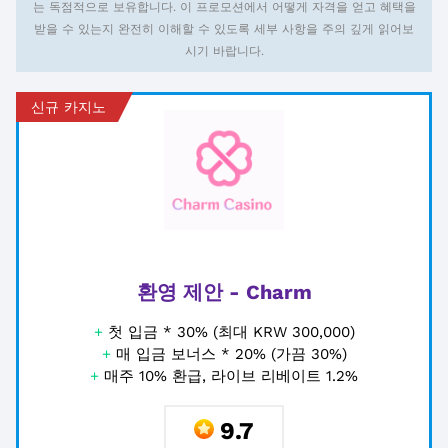
는 독점적으로 보유합니다. 이 프로모션에서 어떻게 자격을 얻고 혜택을
받을 수 있는지 완전히 이해할 수 있도록 세부 사항을 주의 깊게 읽어보
시기 바랍니다.
신규 카지노
환영 제안 - Charm
+
첫 입금 * 30% (최대 KRW 300,000)
+
매 입금 보너스 * 20% (가끔 30%)
+
매주 10% 환급, 라이브 리베이트 1.2%
9.7