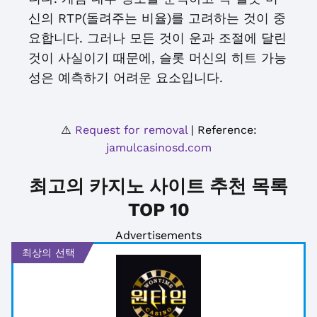
신의 RTP(돌려주는 비율)를 고려하는 것이 중
요합니다. 그러나 모든 것이 운과 조절에 달린
것이 사실이기 때문에, 슬롯 머신의 히트 가능
성은 예측하기 어려운 요소입니다.
⚠️
Request for removal
| Reference:
jamulcasinosd.com
최고의 카지노 사이트 추천 목록
TOP 10
Advertisements
최상의 선택