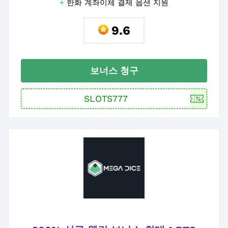
+
한화 계좌이체 결제 옵션 지원
9.6
보너스 청구