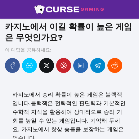
카지노에서 이길 확률이 높은 게임
은 무엇인가요?
이 대답을 공유하세요:
카지노에서 승리 확률이 높은 게임은 블랙잭
입니다.블랙잭은 전략적인 판단력과 기본적인
수학적 지식을 활용하여 상대적으로 승리 기
회를 높일 수 있는 게임입니다. 기억해 두세
요, 카지노에서 항상 승률을 보장하는 게임은
없습니다.