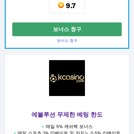
9.7
보너스 청구
보너스 청구
에볼루션 무제한 베팅 한도
+
매일 5% 캐쉬백 보너스
+
매일 스포츠 1% 리베이트 및 카지노 0.5% 리베이트