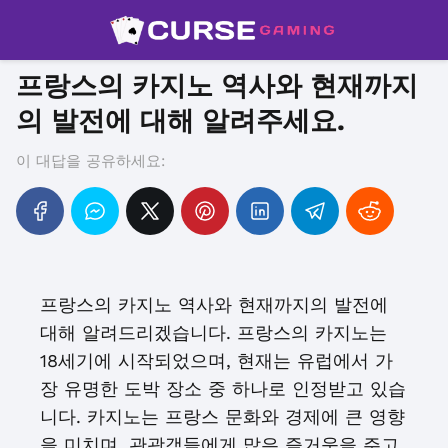
프랑스의 카지노 역사와 현재까지
의 발전에 대해 알려주세요.
이 대답을 공유하세요:
프랑스의 카지노 역사와 현재까지의 발전에
대해 알려드리겠습니다. 프랑스의 카지노는
18세기에 시작되었으며, 현재는 유럽에서 가
장 유명한 도박 장소 중 하나로 인정받고 있습
니다. 카지노는 프랑스 문화와 경제에 큰 영향
을 미치며, 관광객들에게 많은 즐거움을 주고