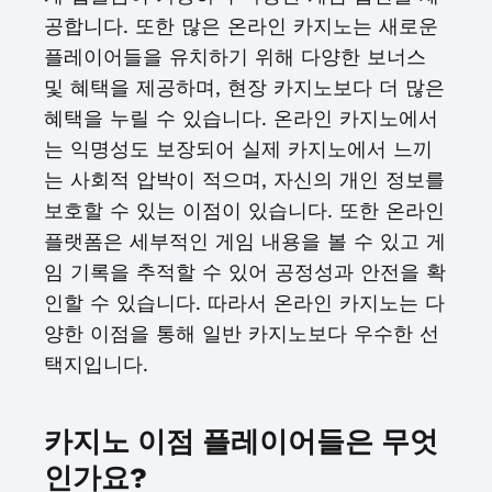
공합니다. 또한 많은 온라인 카지노는 새로운
플레이어들을 유치하기 위해 다양한 보너스
및 혜택을 제공하며, 현장 카지노보다 더 많은
혜택을 누릴 수 있습니다. 온라인 카지노에서
는 익명성도 보장되어 실제 카지노에서 느끼
는 사회적 압박이 적으며, 자신의 개인 정보를
보호할 수 있는 이점이 있습니다. 또한 온라인
플랫폼은 세부적인 게임 내용을 볼 수 있고 게
임 기록을 추적할 수 있어 공정성과 안전을 확
인할 수 있습니다. 따라서 온라인 카지노는 다
양한 이점을 통해 일반 카지노보다 우수한 선
택지입니다.
카지노 이점 플레이어들은 무엇
인가요?