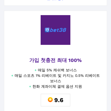
가입 첫충전 최대 100%
+
매일 5% 캐쉬백 보너스
+
매일 스포츠 1% 리베이트 및 카지노 0.5% 리베이트
보너스
+
한화 계좌이체 결제 옵션 지원
9.6