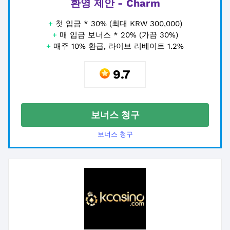
환영 제안 - Charm
+
첫 입금 * 30% (최대 KRW 300,000)
+
매 입금 보너스 * 20% (가끔 30%)
+
매주 10% 환급, 라이브 리베이트 1.2%
9.7
보너스 청구
보너스 청구