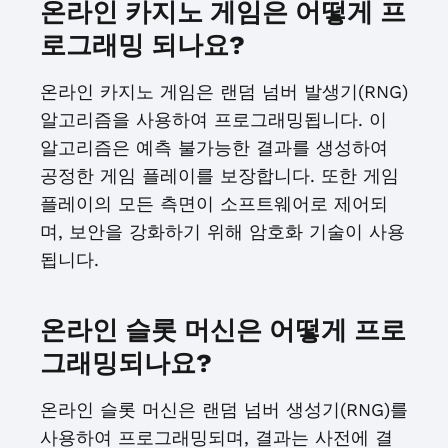
온라인 카지노 게임은 어떻게 프
로그래밍 되나요?
온라인 카지노 게임은 랜덤 넘버 발생기(RNG)
알고리즘을 사용하여 프로그래밍됩니다. 이
알고리즘은 예측 불가능한 결과를 생성하여
공정한 게임 플레이를 보장합니다. 또한 게임
플레이의 모든 측면이 소프트웨어로 제어되
며, 보안을 강화하기 위해 암호화 기술이 사용
됩니다.
온라인 슬롯 머신은 어떻게 프로
그래밍되나요?
온라인 슬롯 머신은 랜덤 넘버 생성기(RNG)를
사용하여 프로그래밍되며, 결과는 사전에 결