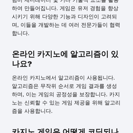
하여 만들어집니다. 게임은 유저 경험을 향상
시키기 위해 다양한 기능과 디자인이 고려되
며, 이들을 개발하는 데 여러 전문가들이 협력
합니다.
온라인 카지노에 알고리즘이 있
나요?
온라인 카지노에서 알고리즘이 사용됩니다.
알고리즘은 무작위 순서로 게임 결과를 생성
하며, 이는 게임의 공정성을 보장합니다. 카지
노는 신뢰할 수 있는 게임 제공을 위해 알고리
즘을 사용합니다.
카지노 게임은 어떻게 코딩되나