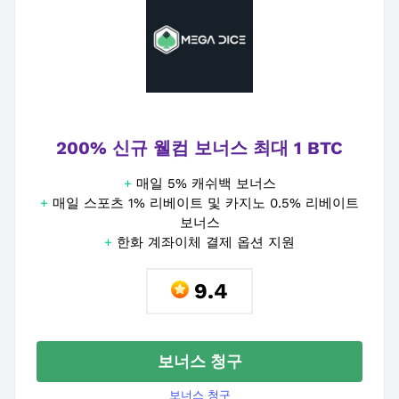
200% 신규 웰컴 보너스 최대 1 BTC
+
매일 5% 캐쉬백 보너스
+
매일 스포츠 1% 리베이트 및 카지노 0.5% 리베이트
보너스
+
한화 계좌이체 결제 옵션 지원
9.4
보너스 청구
보너스 청구