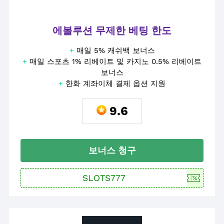
에볼루션 무제한 베팅 한도
+
매일 5% 캐쉬백 보너스
+
매일 스포츠 1% 리베이트 및 카지노 0.5% 리베이트
보너스
+
한화 계좌이체 결제 옵션 지원
9.6
보너스 청구