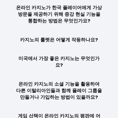
온라인 카지노가 한국 플레이어에게 가상
방문을 제공하기 위해 증강 현실 기능을
통합하는 방법은 무엇인가요?
카지노의 룰렛은 어떻게 작동하나요?
미국에서 가장 좋은 카지노는 무엇인가
요?
온라인 카지노의 소셜 기능을 활용하여
다른 이탈리아인들과 함께 플레이 그룹을
만들거나 가입하는 방법이 있을까요?
게임 선택이 온라인 카지노의 평판에 어