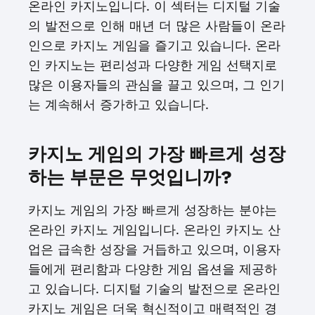
온라인 카지노입니다. 이 섹터는 디지털 기술
의 발전으로 인해 매년 더 많은 사람들이 온라
인으로 카지노 게임을 즐기고 있습니다. 온라
인 카지노는 편리성과 다양한 게임 선택지로
많은 이용자들의 관심을 끌고 있으며, 그 인기
는 계속해서 증가하고 있습니다.
카지노 게임의 가장 빠르게 성장
하는 부문은 무엇입니까?
카지노 게임의 가장 빠르게 성장하는 분야는
온라인 카지노 게임입니다. 온라인 카지노 산
업은 급속한 성장을 거듭하고 있으며, 이용자
들에게 편리함과 다양한 게임 옵션을 제공하
고 있습니다. 디지털 기술의 발전으로 온라인
카지노 게임은 더욱 혁신적이고 매력적인 경