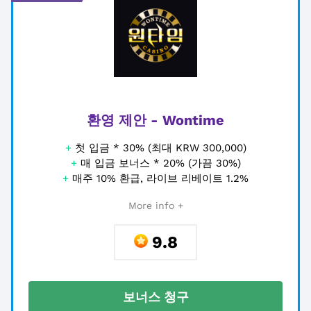
환영 제안 - Wontime
+
첫 입금 * 30% (최대 KRW 300,000)
+
매 입금 보너스 * 20% (가끔 30%)
+
매주 10% 환급, 라이브 리베이트 1.2%
More info +
9.8
보너스 청구