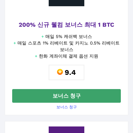
200% 신규 웰컴 보너스 최대 1 BTC
+
매일 5% 캐쉬백 보너스
+
매일 스포츠 1% 리베이트 및 카지노 0.5% 리베이트
보너스
+
한화 계좌이체 결제 옵션 지원
9.4
보너스 청구
보너스 청구