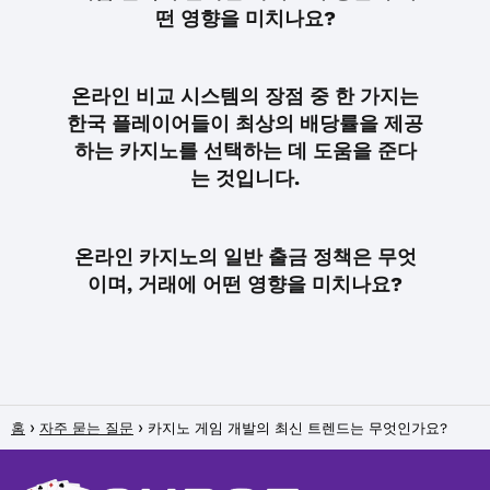
떤 영향을 미치나요?
온라인 비교 시스템의 장점 중 한 가지는
한국 플레이어들이 최상의 배당률을 제공
하는 카지노를 선택하는 데 도움을 준다
는 것입니다.
온라인 카지노의 일반 출금 정책은 무엇
이며, 거래에 어떤 영향을 미치나요?
홈
자주 묻는 질문
카지노 게임 개발의 최신 트렌드는 무엇인가요?