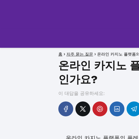
홈
자주 묻는 질문
온라인 카지노 플랫폼의
온라인 카지노 
인가요?
이 대답을 공유하세요:
온라인 카지노 플랫폼의 플레