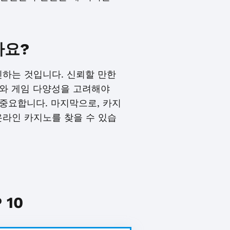
까요?
인하는 것입니다. 신뢰할 만한
체와 게임 다양성을 고려해야
 중요합니다. 마지막으로, 카지
온라인 카지노를 찾을 수 있습
10