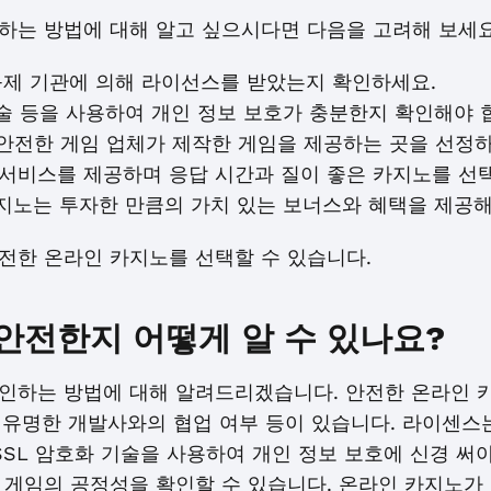
하는 방법에 대해 알고 싶으시다면 다음을 고려해 보세요
 규제 기관에 의해 라이선스를 받았는지 확인하세요.
 기술 등을 사용하여 개인 정보 보호가 충분한지 확인해야 
고 안전한 게임 업체가 제작한 게임을 제공하는 곳을 선정
고객 서비스를 제공하며 응답 시간과 질이 좋은 카지노를 선
 카지노는 투자한 만큼의 가치 있는 보너스와 혜택을 제공해
전한 온라인 카지노를 선택할 수 있습니다.
안전한지 어떻게 알 수 있나요?
인하는 방법에 대해 알려드리겠습니다. 안전한 온라인 
, 유명한 개발사와의 협업 여부 등이 있습니다. 라이센스
SSL 암호화 기술을 사용하여 개인 정보 보호에 신경 써
 게임의 공정성을 확인할 수 있습니다. 온라인 카지노가