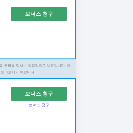
보너스 청구
할 권리를 당사는 독점적으로 보유합니다. 이
 읽어보시기 바랍니다.
보너스 청구
보너스 청구