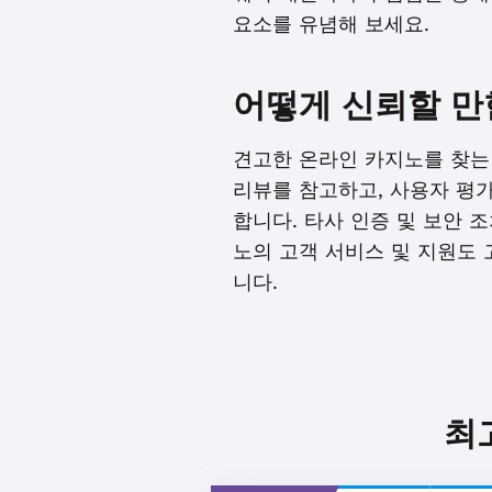
요소를 유념해 보세요.
어떻게 신뢰할 만
견고한 온라인 카지노를 찾는 
리뷰를 참고하고, 사용자 평
합니다. 타사 인증 및 보안 
노의 고객 서비스 및 지원도 
니다.
최