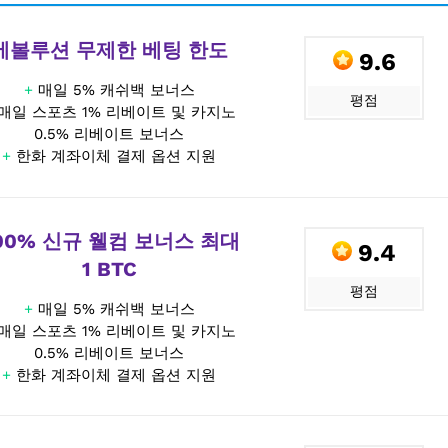
에볼루션 무제한 베팅 한도
9.6
+
매일 5% 캐쉬백 보너스
평점
매일 스포츠 1% 리베이트 및 카지노
0.5% 리베이트 보너스
+
한화 계좌이체 결제 옵션 지원
00% 신규 웰컴 보너스 최대
9.4
1 BTC
평점
+
매일 5% 캐쉬백 보너스
매일 스포츠 1% 리베이트 및 카지노
0.5% 리베이트 보너스
+
한화 계좌이체 결제 옵션 지원