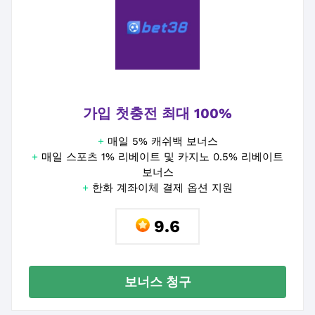
가입 첫충전 최대 100%
+
매일 5% 캐쉬백 보너스
+
매일 스포츠 1% 리베이트 및 카지노 0.5% 리베이트
보너스
+
한화 계좌이체 결제 옵션 지원
9.6
보너스 청구