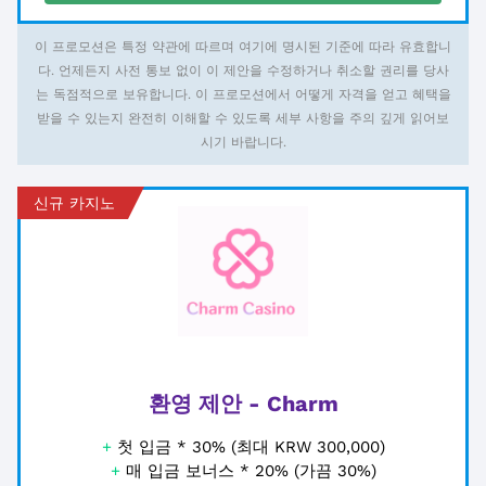
이 프로모션은 특정 약관에 따르며 여기에 명시된 기준에 따라 유효합니
다. 언제든지 사전 통보 없이 이 제안을 수정하거나 취소할 권리를 당사
는 독점적으로 보유합니다. 이 프로모션에서 어떻게 자격을 얻고 혜택을
받을 수 있는지 완전히 이해할 수 있도록 세부 사항을 주의 깊게 읽어보
시기 바랍니다.
신규 카지노
환영 제안 - Charm
+
첫 입금 * 30% (최대 KRW 300,000)
+
매 입금 보너스 * 20% (가끔 30%)