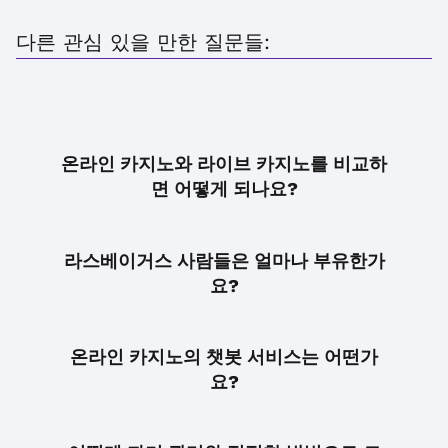
다른 관심 있을 만한 질문들:
온라인 카지노와 라이브 카지노를 비교하
면 어떻게 되나요?
라스베이거스 사람들은 얼마나 부유한가
요?
온라인 카지노의 챗봇 서비스는 어떤가
요?