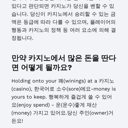
있다고 판단되면 카지노가 당신을 벤할 수 있
습니다. 당신이 카지노에서 승리할 수 있는 금
액은 등급에 따라 다를 수 있으며, 플레이어의
행동과 카지노의 정책 등 여러 요소에 의해 결
정됩니다.
만약 카지노에서 많은 돈을 딴다
면 어떻게 될까요?
Holding onto your 꽤(winings) at a 카지노
(casino), 한국어로 소수(sore)에요-money is
yours to keep. 행복하게 즐겁게 쓸 수 있어
요(enjoy spend) - 운(운수)좋게 재산
(money) 가지고 있어요.당신 주인(owner)거
든요!