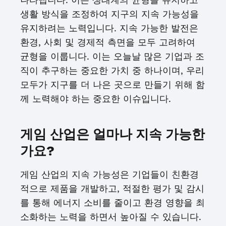
생활 방식을 조정하여 지구의 지속 가능성을
유지하려는 노력입니다. 지속 가능한 발전은
환경, 사회 및 경제적 측면을 모두 고려하여
균형을 이룹니다. 이는 오늘날 많은 기업과 조
직이 추구하는 중요한 가치 중 하나이며, 우리
모두가 지구를 더 나은 곳으로 만들기 위해 함
께 노력해야 하는 중요한 이슈입니다.
게임 산업은 얼마나 지속 가능한
가요?
게임 산업의 지속 가능성은 기업들이 친환경
적으로 제품을 개발하고, 적절한 평가 및 감시
를 통해 에너지 소비를 줄이고 환경 영향을 최
소화하는 노력을 하면서 높아질 수 있습니다.