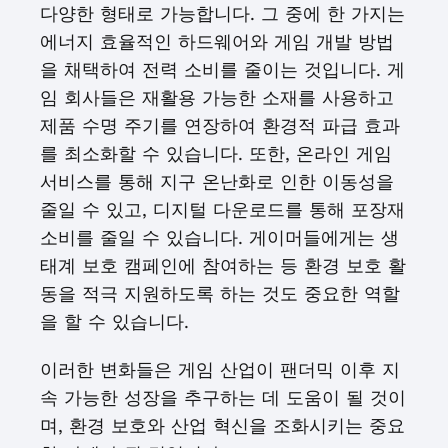
다양한 형태로 가능합니다. 그 중에 한 가지는
에너지 효율적인 하드웨어와 게임 개발 방법
을 채택하여 전력 소비를 줄이는 것입니다. 게
임 회사들은 재활용 가능한 소재를 사용하고
제품 수명 주기를 연장하여 환경적 파급 효과
를 최소화할 수 있습니다. 또한, 온라인 게임
서비스를 통해 지구 온난화로 인한 이동성을
줄일 수 있고, 디지털 다운로드를 통해 포장재
소비를 줄일 수 있습니다. 게이머들에게는 생
태계 보호 캠페인에 참여하는 등 환경 보호 활
동을 적극 지원하도록 하는 것도 중요한 역할
을 할 수 있습니다.
이러한 변화들은 게임 산업이 팬더믹 이후 지
속 가능한 성장을 추구하는 데 도움이 될 것이
며, 환경 보호와 산업 혁신을 조화시키는 중요