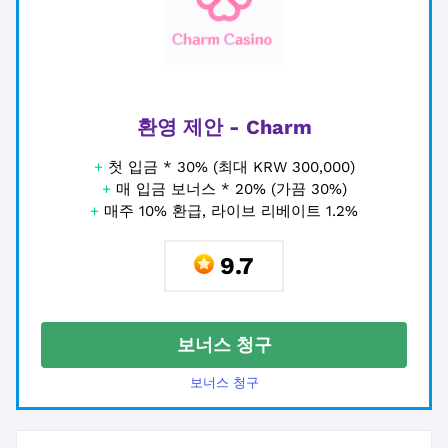
환영 제안 - Charm
+
첫 입금 * 30% (최대 KRW 300,000)
+
매 입금 보너스 * 20% (가끔 30%)
+
매주 10% 환급, 라이브 리베이트 1.2%
9.7
보너스 청구
보너스 청구