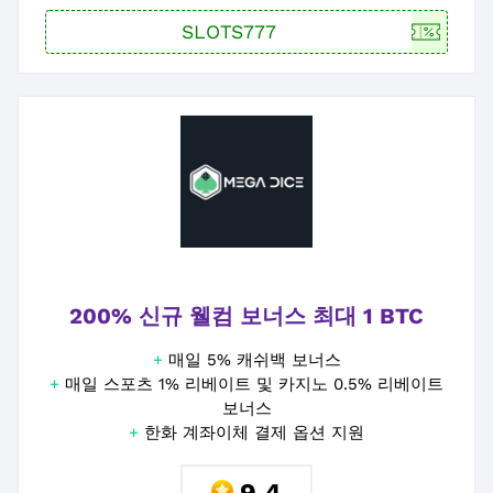
200% 신규 웰컴 보너스 최대 1 BTC
+
매일 5% 캐쉬백 보너스
+
매일 스포츠 1% 리베이트 및 카지노 0.5% 리베이트
보너스
+
한화 계좌이체 결제 옵션 지원