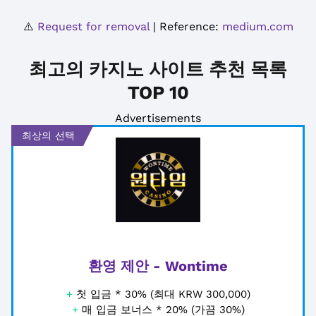
⚠️
Request for removal
| Reference:
medium.com
최고의 카지노 사이트 추천 목록
TOP 10
Advertisements
최상의 선택
환영 제안 - Wontime
+
첫 입금 * 30% (최대 KRW 300,000)
+
매 입금 보너스 * 20% (가끔 30%)