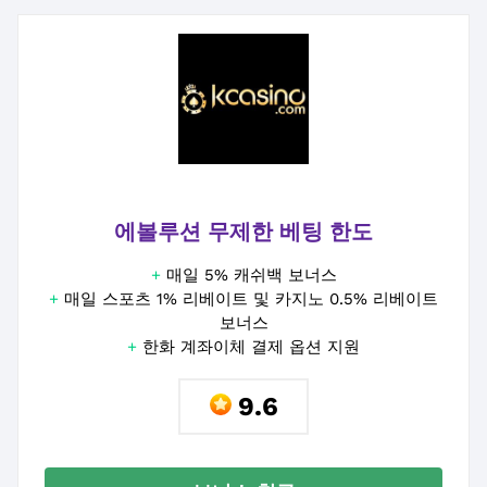
에볼루션 무제한 베팅 한도
+
매일 5% 캐쉬백 보너스
+
매일 스포츠 1% 리베이트 및 카지노 0.5% 리베이트
보너스
+
한화 계좌이체 결제 옵션 지원
9.6