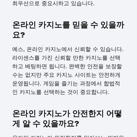
최우선으로 중요시하고 있습니다.
온라인 카지노를 믿을 수 있을까
요?
예스, 온라인 카지노에서 신뢰할 수 있습니다.
라이센스를 가진 신뢰할 만한 카지노를 선택
하고 베팅하면 됩니다. 완벽한 안전을 보장할
수는 없지만 주요 카지노 사이트는 안전하게
운영됩니다. 게임을 즐기는 과정에서 합법적
인 카지노를 선택하는 것이 중요합니다.
온라인 카지노가 안전한지 어떻
게 알 수 있을까요?