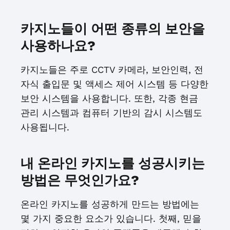
카지노들이 어떤 종류의 보안을
사용하나요?
카지노들은 주로 CCTV 카메라, 보안인력, 전
자식 출입문 및 액세스 제어 시스템 등 다양한
보안 시스템을 사용합니다. 또한, 각종 현금
관리 시스템과 컴퓨터 기반의 감시 시스템도
사용됩니다.
내 온라인 카지노를 성공시키는
방법은 무엇인가요?
온라인 카지노를 성공하게 만드는 방법에는
몇 가지 중요한 요소가 있습니다. 첫째, 믿을