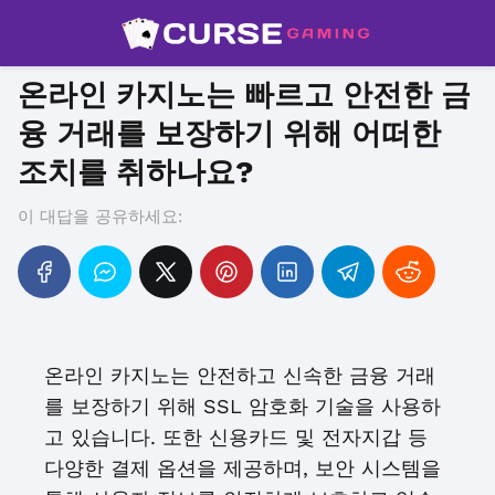
온라인 카지노는 빠르고 안전한 금
융 거래를 보장하기 위해 어떠한
조치를 취하나요?
이 대답을 공유하세요:
온라인 카지노는 안전하고 신속한 금융 거래
를 보장하기 위해 SSL 암호화 기술을 사용하
고 있습니다. 또한 신용카드 및 전자지갑 등
다양한 결제 옵션을 제공하며, 보안 시스템을