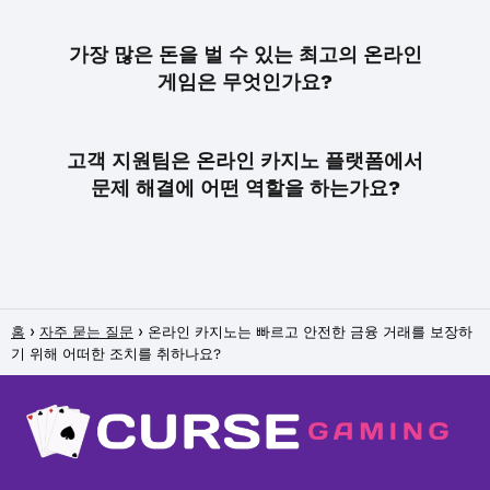
가장 많은 돈을 벌 수 있는 최고의 온라인
게임은 무엇인가요?
고객 지원팀은 온라인 카지노 플랫폼에서
문제 해결에 어떤 역할을 하는가요?
홈
자주 묻는 질문
온라인 카지노는 빠르고 안전한 금융 거래를 보장하
기 위해 어떠한 조치를 취하나요?