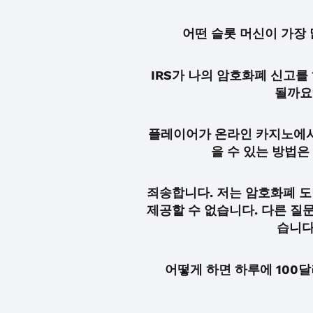
어떤 슬롯 머신이 가장 
IRS가 나의 암호화폐 신고를 
될까요
플레이어가 온라인 카지노에서
을 수 있는 방법은
죄송합니다. 저는 암호화폐 도
제공할 수 없습니다. 다른 질
습니다
어떻게 하면 하루에 100달