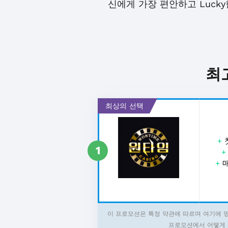
신에게 가장 편안하고 Luck
최
최상의 선택
+
1
+
매
이 프로모션은 특정 약관에 따르며 여기에 
프로모션에서 어떻게 