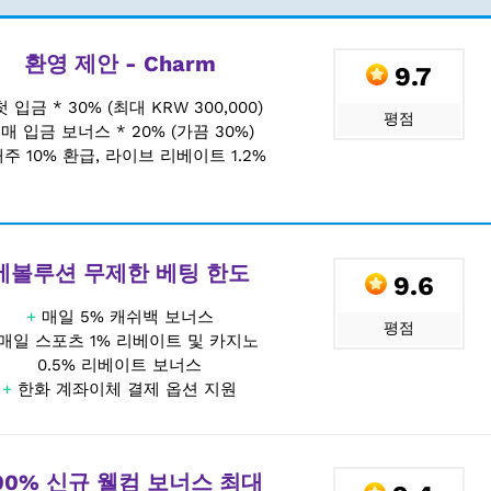
환영 제안 - Charm
9.7
첫 입금 * 30% (최대 KRW 300,000)
평점
+
매 입금 보너스 * 20% (가끔 30%)
주 10% 환급, 라이브 리베이트 1.2%
에볼루션 무제한 베팅 한도
9.6
+
매일 5% 캐쉬백 보너스
평점
매일 스포츠 1% 리베이트 및 카지노
0.5% 리베이트 보너스
+
한화 계좌이체 결제 옵션 지원
00% 신규 웰컴 보너스 최대