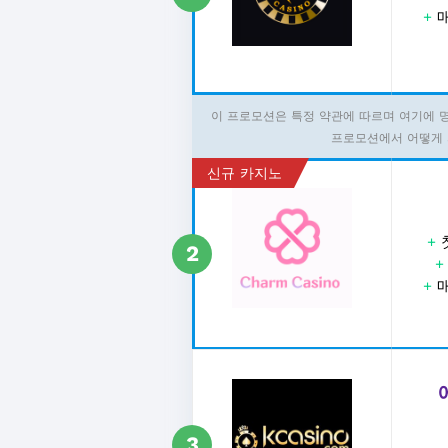
+
매
이 프로모션은 특정 약관에 따르며 여기에 
프로모션에서 어떻게 
신규 카지노
+
2
+
매
3