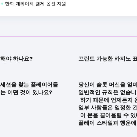
+
한화 계좌이체 결제 옵션 지원
해야 하나요?
프린트 가능한 카지노 
 세션을 찾는 플레이어들
당신이 슬롯 머신을 얼
는 어떤 것이 있나요?
일반적인 규칙은 없습니
하기 때문에 언제든지 
일부 사람들은 일정한 
이 운을 끌어올릴 수 
플레이 스타일과 행운에