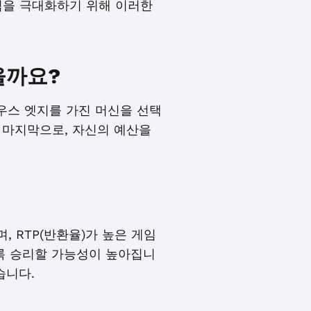
익을 극대화하기 위해 이러한
을까요?
우스 엣지를 가진 머신을 선택
 마지막으로, 자신의 예산을
 RTP(반환율)가 높은 게임
수록 승리할 가능성이 높아집니
습니다.