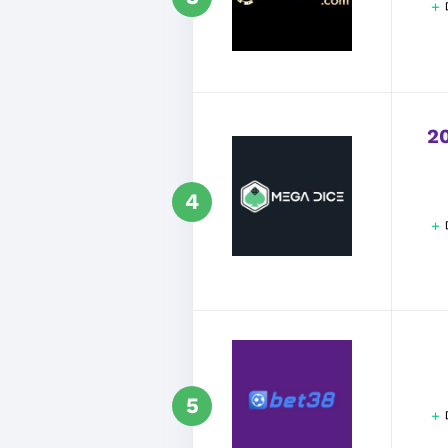
+
2
4
+
5
+