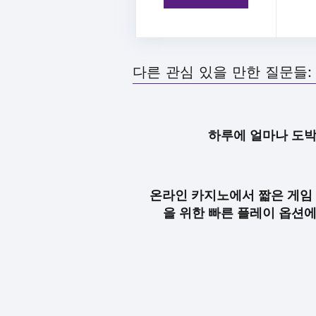
다른 관심 있을 만한 질문들:
하루에 얼마나 도박
온라인 카지노에서 짧은 게임
을 위한 빠른 플레이 옵션에