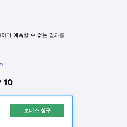
동하며 예측할 수 없는 결과를
om
10
보너스 청구