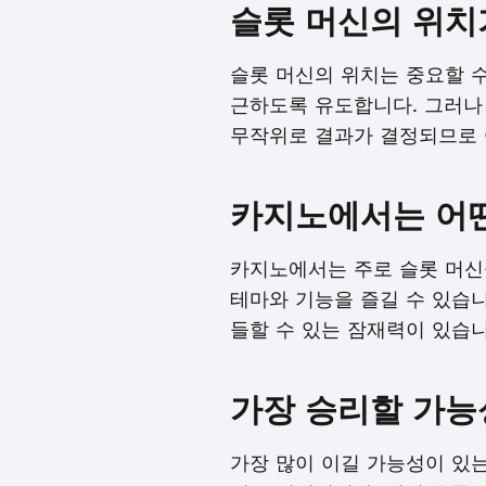
슬롯 머신의 위치
슬롯 머신의 위치는 중요할 수
근하도록 유도합니다. 그러나
무작위로 결과가 결정되므로 
카지노에서는 어떤
카지노에서는 주로 슬롯 머신
테마와 기능을 즐길 수 있습니
들할 수 있는 잠재력이 있습니
가장 승리할 가능
가장 많이 이길 가능성이 있는