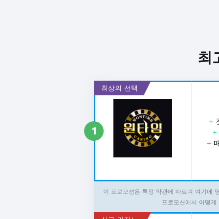
최
최상의 선택
+
1
+
매
이 프로모션은 특정 약관에 따르며 여기에 
프로모션에서 어떻게 