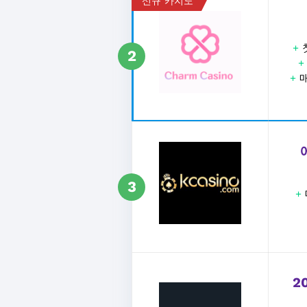
신규 카지노
+
2
+
매
3
+
2