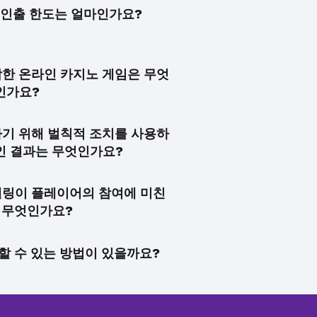
인출 한도는 얼마인가요?
합한 온라인 카지노 게임은 무엇
인가요?
하기 위해 벌칙적 조치를 사용하
인 결과는 무엇인가요?
링이 플레이어의 참여에 미친
 무엇인가요?
할 수 있는 방법이 있을까요?