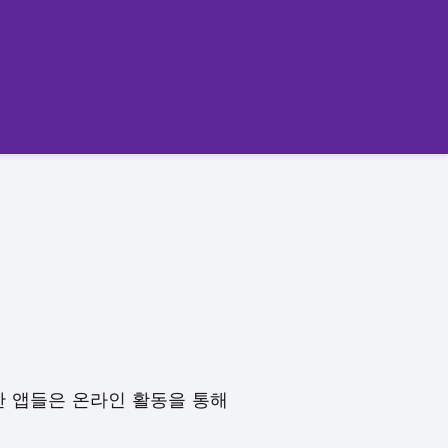
 이러한 앱들은 온라인 활동을 통해