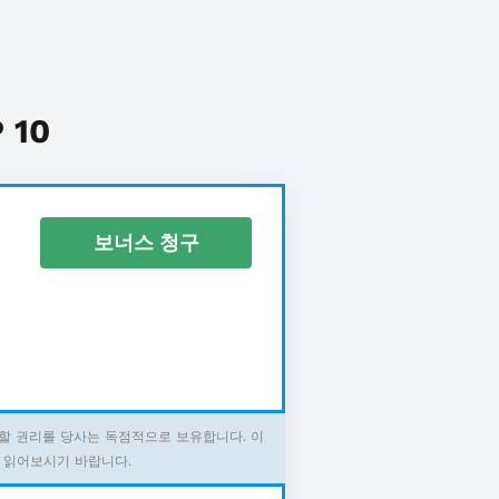
10
보너스 청구
할 권리를 당사는 독점적으로 보유합니다. 이
 읽어보시기 바랍니다.