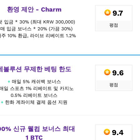
환영 제안 - Charm
9.7
첫 입금 * 30% (최대 KRW 300,000)
평점
+
매 입금 보너스 * 20% (가끔 30%)
주 10% 환급, 라이브 리베이트 1.2%
에볼루션 무제한 베팅 한도
9.6
+
매일 5% 캐쉬백 보너스
평점
매일 스포츠 1% 리베이트 및 카지노
0.5% 리베이트 보너스
+
한화 계좌이체 결제 옵션 지원
00% 신규 웰컴 보너스 최대
9.4
1 BTC