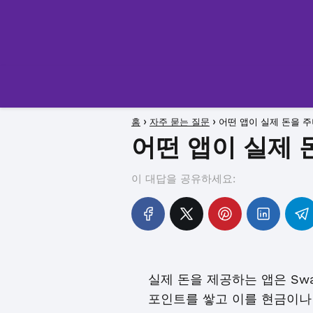
홈
자주 묻는 질문
어떤 앱이 실제 돈을 주
어떤 앱이 실제 
이 대답을 공유하세요:
실제 돈을 제공하는 앱은 Swagb
포인트를 쌓고 이를 현금이나