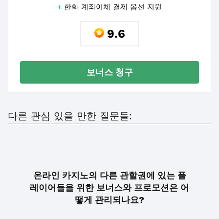
+
한화 계좌이체 결제 옵션 지원
9.6
보너스 청구
다른 관심 있을 만한 질문들:
온라인 카지노의 다른 관할권에 있는 플
레이어들을 위한 보너스와 프로모션은 어
떻게 관리되나요?