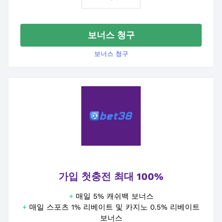
보너스 청구
보너스 청구
가입 첫충전 최대 100%
+
매일 5% 캐쉬백 보너스
+
매일 스포츠 1% 리베이트 및 카지노 0.5% 리베이트
보너스