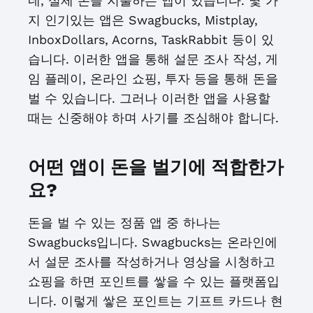
네, 실제 돈을 지불하는 앱이 있습니다. 몇 가
지 인기있는 앱은 Swagbucks, Mistplay,
InboxDollars, Acorns, TaskRabbit 등이 있
습니다. 이러한 앱을 통해 설문 조사 작성, 게
임 플레이, 온라인 쇼핑, 투자 등을 통해 돈을
벌 수 있습니다. 그러나 이러한 앱을 사용할
때는 신중해야 하며 사기를 조심해야 합니다.
어떤 앱이 돈을 벌기에 적합한가
요?
돈을 벌 수 있는 정품 앱 중 하나는
Swagbucks입니다. Swagbucks는 온라인에
서 설문 조사를 작성하거나 영상을 시청하고
쇼핑을 하면 포인트를 쌓을 수 있는 플랫폼입
니다. 이렇게 쌓은 포인트는 기프트 카드나 현