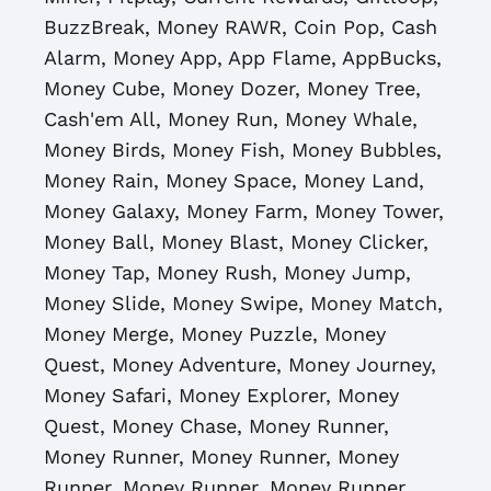
BuzzBreak, Money RAWR, Coin Pop, Cash
Alarm, Money App, App Flame, AppBucks,
Money Cube, Money Dozer, Money Tree,
Cash'em All, Money Run, Money Whale,
Money Birds, Money Fish, Money Bubbles,
Money Rain, Money Space, Money Land,
Money Galaxy, Money Farm, Money Tower,
Money Ball, Money Blast, Money Clicker,
Money Tap, Money Rush, Money Jump,
Money Slide, Money Swipe, Money Match,
Money Merge, Money Puzzle, Money
Quest, Money Adventure, Money Journey,
Money Safari, Money Explorer, Money
Quest, Money Chase, Money Runner,
Money Runner, Money Runner, Money
Runner, Money Runner, Money Runner,