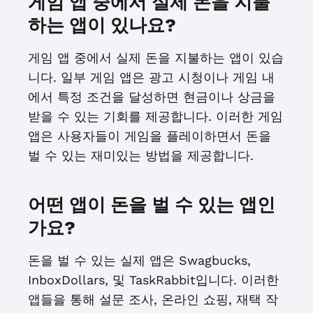
게임 앱 중에서 실제 돈을 지불
하는 앱이 있나요?
게임 앱 중에서 실제 돈을 지불하는 앱이 있습
니다. 일부 게임 앱은 광고 시청이나 게임 내
에서 특정 조건을 달성하면 현금이나 상금을
받을 수 있는 기회를 제공합니다. 이러한 게임
앱은 사용자들이 게임을 플레이하면서 돈을
벌 수 있는 재미있는 방법을 제공합니다.
어떤 앱이 돈을 벌 수 있는 앱인
가요?
돈을 벌 수 있는 실제 앱은 Swagbucks,
InboxDollars, 및 TaskRabbit입니다. 이러한
앱들을 통해 설문 조사, 온라인 쇼핑, 재택 작