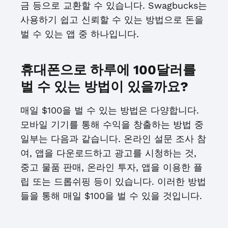
금 등으로 교환할 수 있습니다. Swagbucks는
사용하기 쉽고 신뢰할 수 있는 방법으로 돈을
벌 수 있는 앱 중 하나입니다.
휴대폰으로 하루에 100달러를
벌 수 있는 방법이 있을까요?
매일 $100을 벌 수 있는 방법은 다양합니다.
모바일 기기를 통해 수익을 창출하는 방법 중
일부는 다음과 같습니다. 온라인 설문 조사 참
여, 앱을 다운로드하고 광고를 시청하는 것,
중고 물품 판매, 온라인 투자, 앱을 이용한 플
립 또는 드롭쉬핑 등이 있습니다. 이러한 방법
들을 통해 매일 $100을 벌 수 있을 것입니다.