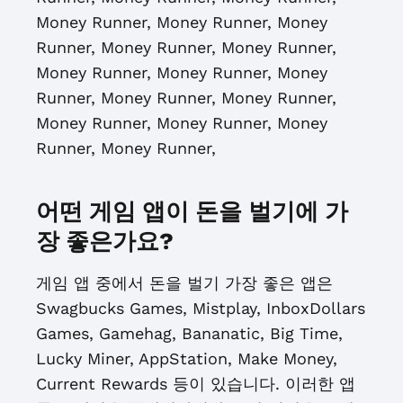
Money Runner, Money Runner, Money
Runner, Money Runner, Money Runner,
Money Runner, Money Runner, Money
Runner, Money Runner, Money Runner,
Money Runner, Money Runner, Money
Runner, Money Runner,
어떤 게임 앱이 돈을 벌기에 가
장 좋은가요?
게임 앱 중에서 돈을 벌기 가장 좋은 앱은
Swagbucks Games, Mistplay, InboxDollars
Games, Gamehag, Bananatic, Big Time,
Lucky Miner, AppStation, Make Money,
Current Rewards 등이 있습니다. 이러한 앱