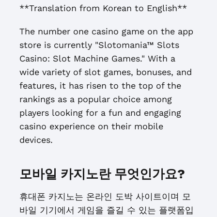
**Translation from Korean to English**
The number one casino game on the app
store is currently "Slotomania™ Slots
Casino: Slot Machine Games." With a
wide variety of slot games, bonuses, and
features, it has risen to the top of the
rankings as a popular choice among
players looking for a fun and engaging
casino experience on their mobile
devices.
모바일 카지노란 무엇인가요?
휴대폰 카지노는 온라인 도박 사이트이며 모
바일 기기에서 게임을 즐길 수 있는 플랫폼입