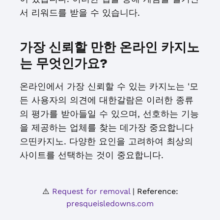
서 리워드를 받을 수 있습니다.
가장 신뢰할 만한 온라인 카지노
는 무엇인가요?
온라인에서 가장 신뢰할 수 있는 카지노는 '모
든 사용자의 의견에 대한갈람은 이러한 종류
의 평가를 받아들일 수 있으며, 선호하는 기능
을 제공하는 업체를 찾는 데가장 중요합니다
으띤카지노. 다양한 요인을 고려하여 최상의
사이트를 선택하는 것이 중요합니다.
⚠️
Request for removal
| Reference:
presqueisledowns.com