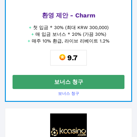
환영 제안 - Charm
+
첫 입금 * 30% (최대 KRW 300,000)
+
매 입금 보너스 * 20% (가끔 30%)
+
매주 10% 환급, 라이브 리베이트 1.2%
9.7
보너스 청구
보너스 청구