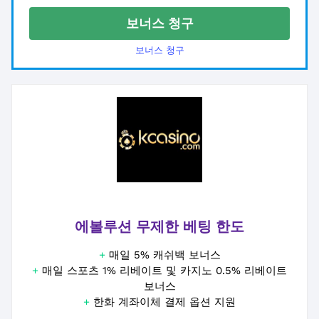
보너스 청구
보너스 청구
에볼루션 무제한 베팅 한도
+
매일 5% 캐쉬백 보너스
+
매일 스포츠 1% 리베이트 및 카지노 0.5% 리베이트
보너스
+
한화 계좌이체 결제 옵션 지원