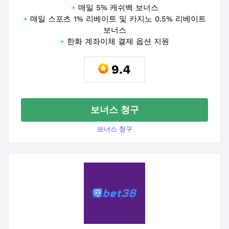
+
매일 5% 캐쉬백 보너스
+
매일 스포츠 1% 리베이트 및 카지노 0.5% 리베이트
보너스
+
한화 계좌이체 결제 옵션 지원
9.4
보너스 청구
보너스 청구