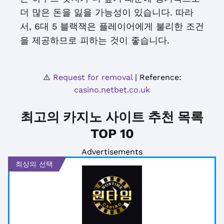
더 많은 돈을 잃을 가능성이 있습니다. 따라
서, 6대 5 블랙잭은 플레이어에게 불리한 조건
을 제공하므로 피하는 것이 좋습니다.
⚠️
Request for removal
| Reference:
casino.netbet.co.uk
최고의 카지노 사이트 추천 목록
TOP 10
Advertisements
최상의 선택