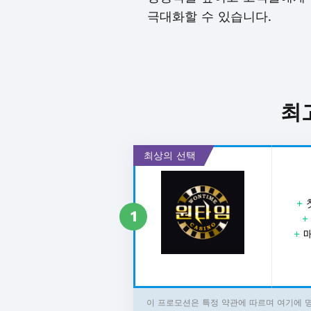
극대화할 수 있습니다.
최
최상의 선택
+
1
+
매
이 프로모션은 특정 약관에 따르며 여기에 