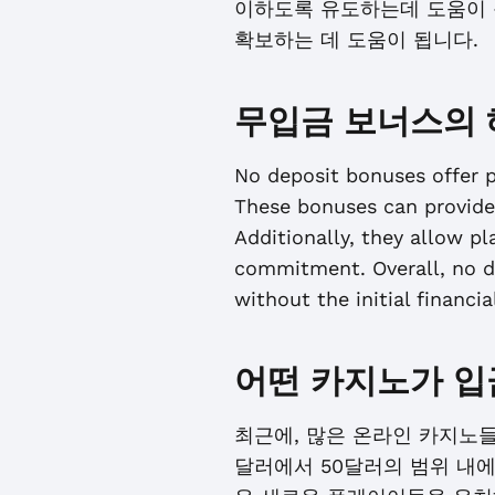
이하도록 유도하는데 도움이 
확보하는 데 도움이 됩니다.
무입금 보너스의 
No deposit bonuses offer p
These bonuses can provide 
Additionally, they allow pl
commitment. Overall, no de
without the initial financi
어떤 카지노가 입
최근에, 많은 온라인 카지노들
달러에서 50달러의 범위 내에