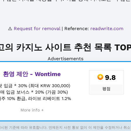
⚠️
Request for removal
| Reference:
readwrite.com
고의 카지노 사이트 추천 목록 TOP 
Advertisements
환영 제안 - Wontime
9.8
첫 입금 * 30% (최대 KRW 300,000)
평점
+
매 입금 보너스 * 20% (가끔 30%)
주 10% 환급, 라이브 리베이트 1.2%
More info +
명시된 기준에 따라 유효합니다. 언제든지 사전 통보 없이 이 제안을 수정하거나 취소