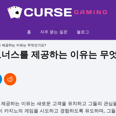
홈
자주 묻는 질문
블로그
 제공하는 이유는 무엇인가요?
보너스를 제공하는 이유는 무
 제공하는 이유는 새로운 고객을 유치하고 그들의 관심을
 카지노의 게임을 시도하고 경험하도록 유도하며, 그들