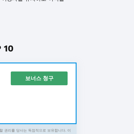
10
보너스 청구
할 권리를 당사는 독점적으로 보유합니다. 이