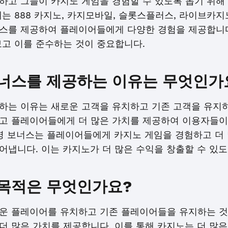
하고 그들이 카지노 게임을 경험할 수 있도록 돕기 위해
는 888 카지노, 카지모바일, 슬롯스플러스, 라이브카지
스를 제공하여 플레이어들에게 다양한 경험을 제공합니다
보고 이를 준수하는 것이 중요합니다.
너스를 제공하는 이유는 무엇인가
하는 이유는 새로운 고객을 유치하고 기존 고객을 유지하
고 플레이어들에게 더 많은 가치를 제공하여 이용자들이 
환영 보너스는 플레이어들에게 카지노 게임을 경험하고 더 
어냅니다. 이는 카지노가 더 많은 수익을 창출할 수 있도
목적은 무엇인가요?
운 플레이어를 유치하고 기존 플레이어들을 유지하는 것
더 많은 가치를 제공합니다. 이를 통해 카지노는 더 많