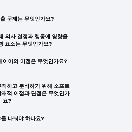
인출 문제는 무엇인가요?
때 의사 결정과 행동에 영향을
환경 요소는 무엇인가요?
레이어의 이점은 무엇인가요?
추적하고 분석하기 위해 소프트
잠재적 이점과 단점은 무엇인가
요?
2를 나눠야 하나요?