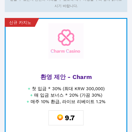
시기 바랍니다.
신규 카지노
환영 제안 - Charm
+
첫 입금 * 30% (최대 KRW 300,000)
+
매 입금 보너스 * 20% (가끔 30%)
+
매주 10% 환급, 라이브 리베이트 1.2%
9.7