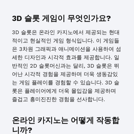
3D 슬롯 게임이 무엇인가요?
3D 슬롯은 온라인 카지노에서 제공되는 현대
적이고 현실적인 게임 형식입니다. 이 게임들
은 3차원 그래픽과 애니메이션을 사용하여 섬
세한 디자인과 시각적 효과를 제공합니다. 일
반적인 2D 슬롯머신과는 달리, 3D 슬롯은 뛰
어난 시각적 경험을 제공하며 더욱 생동감있
는 게임 플레이를 경험할 수 있습니다. 3D 슬
롯은 플레이어에게 더욱 몰입감을 제공하며
즐겁고 흥미진진한 경험을 선사합니다.
온라인 카지노는 어떻게 작동합
니까?