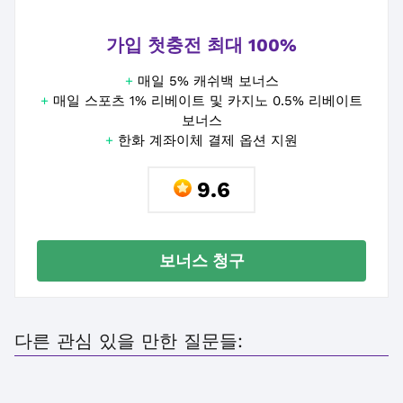
가입 첫충전 최대 100%
+
매일 5% 캐쉬백 보너스
+
매일 스포츠 1% 리베이트 및 카지노 0.5% 리베이트
보너스
+
한화 계좌이체 결제 옵션 지원
9.6
보너스 청구
다른 관심 있을 만한 질문들: