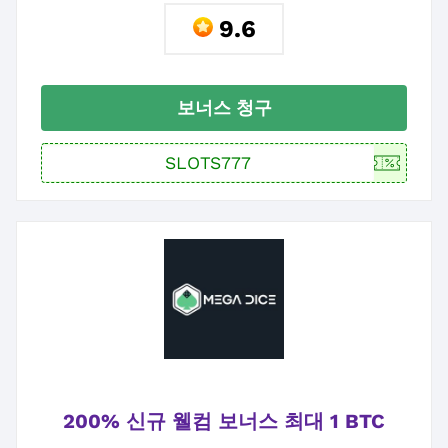
9.6
보너스 청구
200% 신규 웰컴 보너스 최대 1 BTC