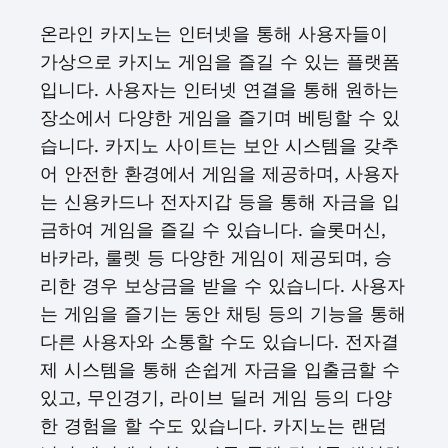
온라인 카지노는 인터넷을 통해 사용자들이
가상으로 카지노 게임을 즐길 수 있는 플랫폼
입니다. 사용자는 인터넷 연결을 통해 원하는
장소에서 다양한 게임을 즐기며 베팅할 수 있
습니다. 카지노 사이트는 보안 시스템을 갖추
어 안전한 환경에서 게임을 제공하며, 사용자
는 신용카드나 전자지갑 등을 통해 자금을 입
금하여 게임을 즐길 수 있습니다. 슬롯머신,
바카라, 룰렛 등 다양한 게임이 제공되며, 승
리한 경우 보상금을 받을 수 있습니다. 사용자
는 게임을 즐기는 동안 채팅 등의 기능을 통해
다른 사용자와 소통할 수도 있습니다. 전자결
제 시스템을 통해 손쉽게 자금을 입출금할 수
있고, 무인경기, 라이브 딜러 게임 등의 다양
한 경험을 할 수도 있습니다. 카지노는 랜덤