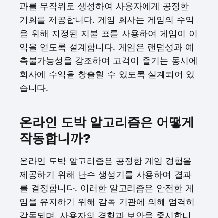
과를 무작위로 생성하여 사용자에게 공정한
기회를 제공합니다. 게임 회사는 게임의 수익
을 위해 지정된 지불 표를 사용하여 게임이 이
익을 얻도록 설계합니다. 게임은 랜덤성과 예
측불가능성을 강조하여 고객이 즐기는 동시에
회사에 수익을 창출할 수 있도록 설계되어 있
습니다.
온라인 도박 알고리즘은 어떻게
작동합니까?
온라인 도박 알고리즘은 공정한 게임 경험을
제공하기 위해 난수 생성기를 사용하여 결과
를 결정합니다. 이러한 알고리즘은 안전한 게
임을 유지하기 위해 감독 기관에 의해 엄격히
감독되며, 사용자의 경험과 보안을 중시합니