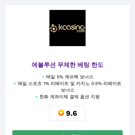
에볼루션 무제한 베팅 한도
+
매일 5% 캐쉬백 보너스
+
매일 스포츠 1% 리베이트 및 카지노 0.5% 리베이트
보너스
+
한화 계좌이체 결제 옵션 지원
9.6