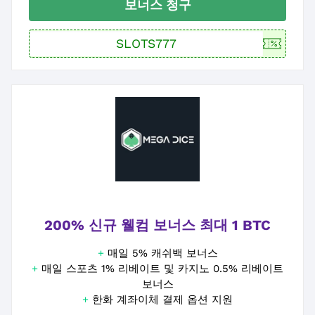
보너스 청구
200% 신규 웰컴 보너스 최대 1 BTC
+
매일 5% 캐쉬백 보너스
+
매일 스포츠 1% 리베이트 및 카지노 0.5% 리베이트
보너스
+
한화 계좌이체 결제 옵션 지원