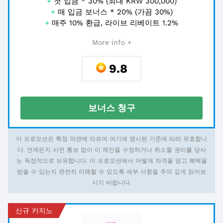
+
첫 입금 * 30% (최대 KRW 300,000)
+
매 입금 보너스 * 20% (가끔 30%)
+
매주 10% 환급, 라이브 리베이트 1.2%
More info +
9.8
보너스 청구
이 프로모션은 특정 약관에 따르며 여기에 명시된 기준에 따라 유효합니
다. 언제든지 사전 통보 없이 이 제안을 수정하거나 취소할 권리를 당사
는 독점적으로 보유합니다. 이 프로모션에서 어떻게 자격을 얻고 혜택을
받을 수 있는지 완전히 이해할 수 있도록 세부 사항을 주의 깊게 읽어보
시기 바랍니다.
신규 카지노