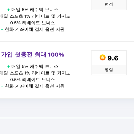
평점
+
매일 5% 캐쉬백 보너스
매일 스포츠 1% 리베이트 및 카지노
0.5% 리베이트 보너스
+
한화 계좌이체 결제 옵션 지원
가입 첫충전 최대 100%
9.6
+
매일 5% 캐쉬백 보너스
평점
매일 스포츠 1% 리베이트 및 카지노
0.5% 리베이트 보너스
+
한화 계좌이체 결제 옵션 지원