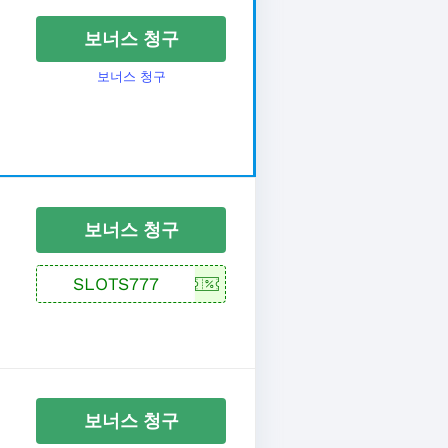
보너스 청구
보너스 청구
보너스 청구
보너스 청구