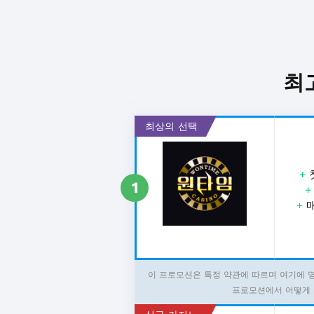
최
최상의 선택
+
1
+
매
이 프로모션은 특정 약관에 따르며 여기에 
프로모션에서 어떻게 