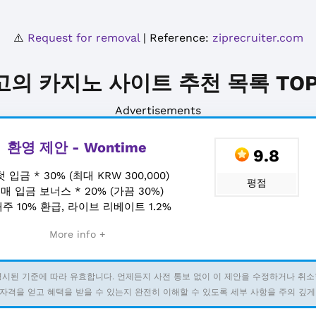
⚠️
Request for removal
| Reference:
ziprecruiter.com
고의 카지노 사이트 추천 목록 TOP 
Advertisements
환영 제안 - Wontime
9.8
첫 입금 * 30% (최대 KRW 300,000)
평점
+
매 입금 보너스 * 20% (가끔 30%)
주 10% 환급, 라이브 리베이트 1.2%
More info +
명시된 기준에 따라 유효합니다. 언제든지 사전 통보 없이 이 제안을 수정하거나 취소
자격을 얻고 혜택을 받을 수 있는지 완전히 이해할 수 있도록 세부 사항을 주의 깊게