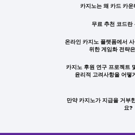
카지노는 왜 카드 카운
무료 추천 코드란
온라인 카지노 플랫폼에서 
위한 게임화 전략은
카지노 후원 연구 프로젝트 
윤리적 고려사항을 어떻
만약 카지노가 지급을 거부한
요?