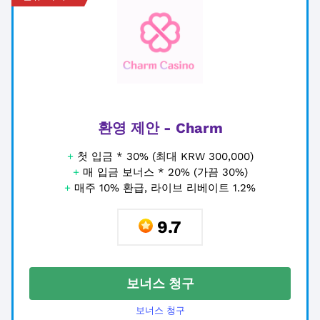
환영 제안 - Charm
+
첫 입금 * 30% (최대 KRW 300,000)
+
매 입금 보너스 * 20% (가끔 30%)
+
매주 10% 환급, 라이브 리베이트 1.2%
9.7
보너스 청구
보너스 청구