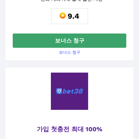
9.4
보너스 청구
보너스 청구
가입 첫충전 최대 100%