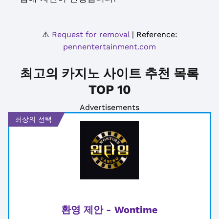
⚠️
Request for removal
| Reference:
pennentertainment.com
최고의 카지노 사이트 추천 목록
TOP 10
Advertisements
최상의 선택
환영 제안 - Wontime