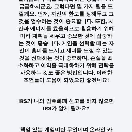
궁금하시군요. 그렇다면 몇 가지 팁을 드
릴게요. 먼저, 자신의 한도를 정해두고 그
것을 엄수하는 것이 중요합니다. 또한, 시
간과 에너지를 효율적으로 활용하기 위해
미리 계획을 세우고 중요한 것에 집중하
는 것이 좋습니다. 게임을 선택할 때는 자
신이 흥미를 느끼고 재미를 느낄 수 있는
것을 선택하는 것이 중요하며, 손실을 최
소화하고 이익을 극대화하기 위해 전략을
사용하는 것도 좋은 방법입니다. 이러한
조언들이 도움이 되었으면 좋겠네요!
IRS가 나의 암호화폐 신고를 하지 않으면
IRS가 알게 될까요?
책임 있는 게임이란 무엇이며 온라인 카