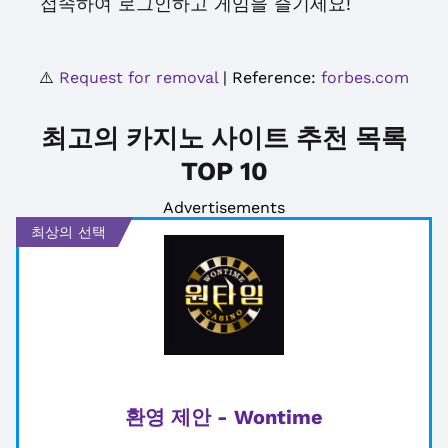
접속하여 로그인하고 게임을 즐기세요!
⚠️
Request for removal
| Reference:
forbes.com
최고의 카지노 사이트 추천 목록
TOP 10
Advertisements
최상의 선택
환영 제안 - Wontime