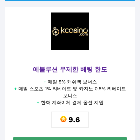
에볼루션 무제한 베팅 한도
+
매일 5% 캐쉬백 보너스
+
매일 스포츠 1% 리베이트 및 카지노 0.5% 리베이트
보너스
+
한화 계좌이체 결제 옵션 지원
9.6