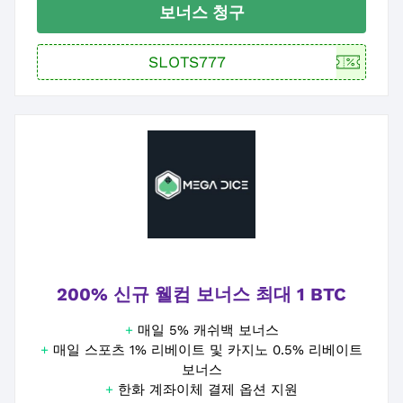
보너스 청구
200% 신규 웰컴 보너스 최대 1 BTC
+
매일 5% 캐쉬백 보너스
+
매일 스포츠 1% 리베이트 및 카지노 0.5% 리베이트
보너스
+
한화 계좌이체 결제 옵션 지원