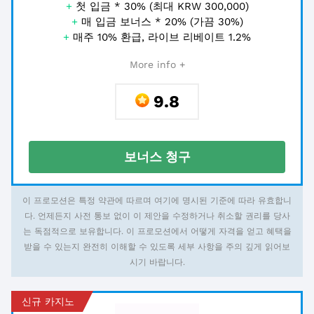
+
첫 입금 * 30% (최대 KRW 300,000)
+
매 입금 보너스 * 20% (가끔 30%)
+
매주 10% 환급, 라이브 리베이트 1.2%
More info +
9.8
보너스 청구
이 프로모션은 특정 약관에 따르며 여기에 명시된 기준에 따라 유효합니
다. 언제든지 사전 통보 없이 이 제안을 수정하거나 취소할 권리를 당사
는 독점적으로 보유합니다. 이 프로모션에서 어떻게 자격을 얻고 혜택을
받을 수 있는지 완전히 이해할 수 있도록 세부 사항을 주의 깊게 읽어보
시기 바랍니다.
신규 카지노