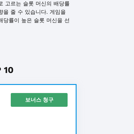
으로 고르는 슬롯 머신의 배당률
향을 줄 수 있습니다. 게임을
배당률이 높은 슬롯 머신을 선
10
보너스 청구