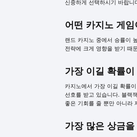
신중하게 선택하시기 바랍니다
어떤 카지노 게임
랜드 카지노 중에서 승률이 
전략에 크게 영향을 받기 때문
가장 이길 확률이
카지노에서 가장 이길 확률이
선호를 받고 있습니다. 블랙
좋은 기회를 줄 뿐만 아니라 
가장 많은 상금을