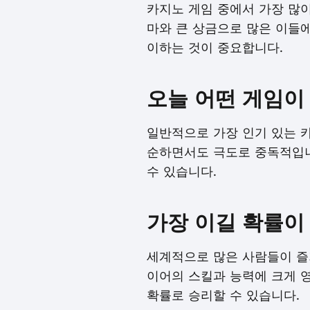
카지노 게임 중에서 가장 많이
마와 큰 상금으로 많은 이들
이하는 것이 중요합니다.
오늘 어떤 게임이
일반적으로 가장 인기 있는 카
순하면서도 극도로 중독적입니
수 있습니다.
가장 이길 확률이
세계적으로 많은 사람들이 즐
이어의 스킬과 능력에 크게 
확률로 승리할 수 있습니다.