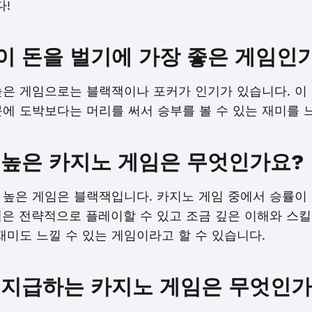
!
이 돈을 벌기에 가장 좋은 게임인
높은 게임으로는 블랙잭이나 포커가 인기가 있습니다. 이
에 도박보다는 머리를 써서 승부를 볼 수 있는 재미를 
 높은 카지노 게임은 무엇인가요?
 높은 게임은 블랙잭입니다. 카지노 게임 중에서 승률이
잭은 전략적으로 플레이할 수 있고 조금 깊은 이해와 스킬
재미도 느낄 수 있는 게임이라고 할 수 있습니다.
 지급하는 카지노 게임은 무엇인가