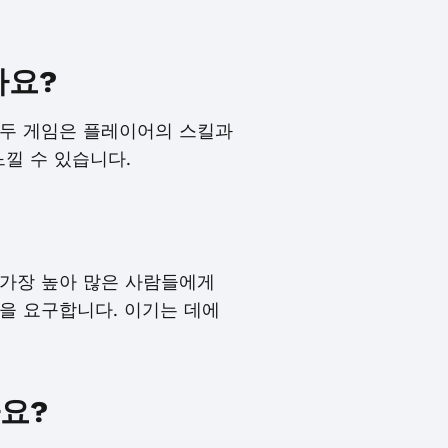
가요?
 두 게임은 플레이어의 스킬과
느낄 수 있습니다.
 가장 높아 많은 사람들에게
을 요구합니다. 이기는 데에
요?