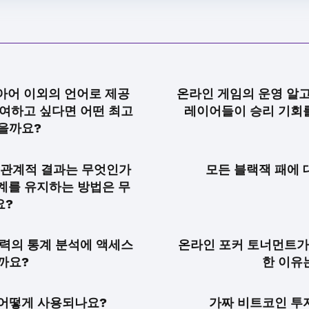
아어 이외의 언어로 제공
온라인 게임의 운영 알
여하고 싶다면 어떤 최고
레이어들이 승리 기회
을까요?
인관계적 결과는 무엇인가
모든 블랙잭 패에 
계를 유지하는 방법은 무
요?
력의 통계 분석에 액세스
온라인 포커 토너먼트가
까요?
한 이유
 어떻게 사용되나요?
가짜 비트코인 투