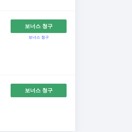
보너스 청구
보너스 청구
보너스 청구