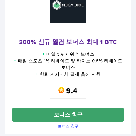
200% 신규 웰컴 보너스 최대 1 BTC
+
매일 5% 캐쉬백 보너스
+
매일 스포츠 1% 리베이트 및 카지노 0.5% 리베이트
보너스
+
한화 계좌이체 결제 옵션 지원
9.4
보너스 청구
보너스 청구