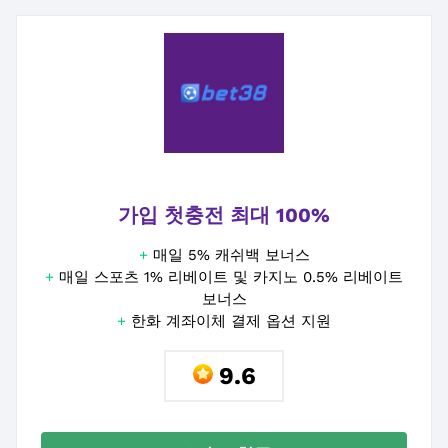
가입 첫충전 최대 100%
+
매일 5% 캐쉬백 보너스
+
매일 스포츠 1% 리베이트 및 카지노 0.5% 리베이트
보너스
+
한화 계좌이체 결제 옵션 지원
9.6