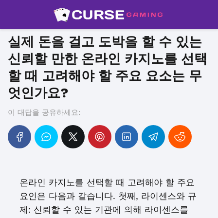
실제 돈을 걸고 도박을 할 수 있는
신뢰할 만한 온라인 카지노를 선택
할 때 고려해야 할 주요 요소는 무
엇인가요?
이 대답을 공유하세요:
온라인 카지노를 선택할 때 고려해야 할 주요
요인은 다음과 같습니다. 첫째, 라이센스와 규
제: 신뢰할 수 있는 기관에 의해 라이센스를