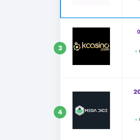
3
+
2
4
+