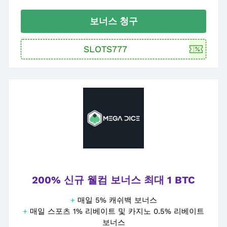
보너스 청구
200% 신규 웰컴 보너스 최대 1 BTC
+
매일 5% 캐쉬백 보너스
+
매일 스포츠 1% 리베이트 및 카지노 0.5% 리베이트
보너스