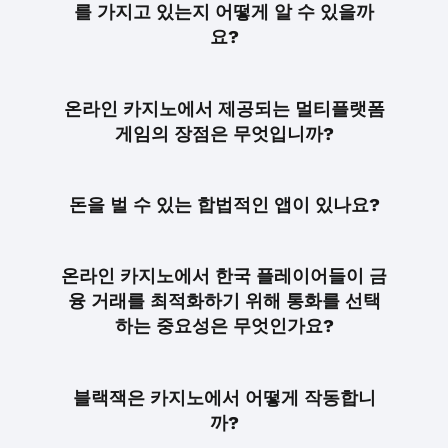
를 가지고 있는지 어떻게 알 수 있을까
요?
온라인 카지노에서 제공되는 멀티플랫폼
게임의 장점은 무엇입니까?
돈을 벌 수 있는 합법적인 앱이 있나요?
온라인 카지노에서 한국 플레이어들이 금
융 거래를 최적화하기 위해 통화를 선택
하는 중요성은 무엇인가요?
블랙잭은 카지노에서 어떻게 작동합니
까?