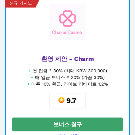
신규 카지노
환영 제안 - Charm
+
첫 입금 * 30% (최대 KRW 300,000)
+
매 입금 보너스 * 20% (가끔 30%)
+
매주 10% 환급, 라이브 리베이트 1.2%
9.7
보너스 청구