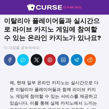
이탈리아 플레이어들과 실시간으
로 라이브 카지노 게임에 참여할
수 있는 온라인 카지노가 있나요?
이 대답을 공유하세요:
예, 현재 일부 온라인 카지노는 실시간으로 다
른 이탈리아 플레이어들과 함께 라이브 카지
노 게임에 참여할 수 있는 서비스를 제공하고
있습니다. 이를 통해 실제 카지노에서 느끼는