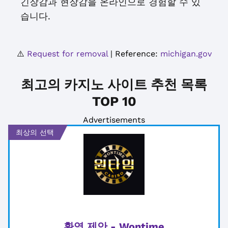
긴장감과 현장감을 온라인으로 경험할 수 있
습니다.
⚠️
Request for removal
| Reference:
michigan.gov
최고의 카지노 사이트 추천 목록
TOP 10
Advertisements
최상의 선택
환영 제안 - Wontime