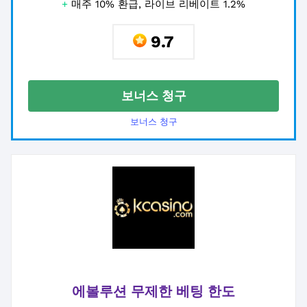
+
매주 10% 환급, 라이브 리베이트 1.2%
9.7
보너스 청구
보너스 청구
에볼루션 무제한 베팅 한도