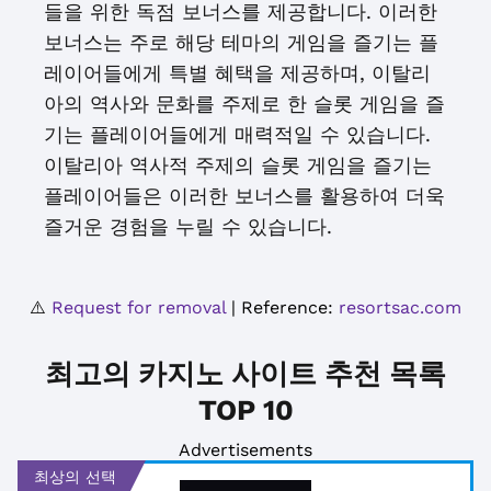
들을 위한 독점 보너스를 제공합니다. 이러한
보너스는 주로 해당 테마의 게임을 즐기는 플
레이어들에게 특별 혜택을 제공하며, 이탈리
아의 역사와 문화를 주제로 한 슬롯 게임을 즐
기는 플레이어들에게 매력적일 수 있습니다.
이탈리아 역사적 주제의 슬롯 게임을 즐기는
플레이어들은 이러한 보너스를 활용하여 더욱
즐거운 경험을 누릴 수 있습니다.
⚠️
Request for removal
| Reference:
resortsac.com
최고의 카지노 사이트 추천 목록
TOP 10
Advertisements
최상의 선택