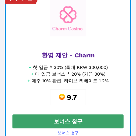
환영 제안 - Charm
+
첫 입금 * 30% (최대 KRW 300,000)
+
매 입금 보너스 * 20% (가끔 30%)
+
매주 10% 환급, 라이브 리베이트 1.2%
9.7
보너스 청구
보너스 청구