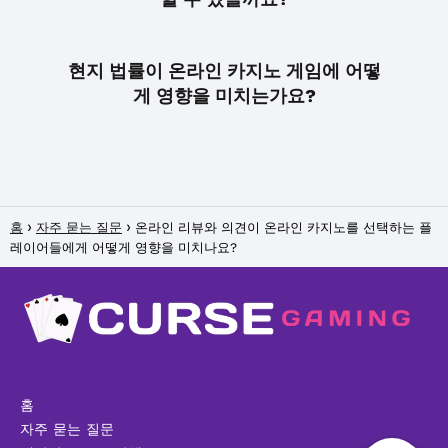
현지 법률이 온라인 카지노 게임에 어떻
게 영향을 미치는가요?
홈
자주 묻는 질문
온라인 리뷰와 의견이 온라인 카지노를 선택하는 플
레이어들에게 어떻게 영향을 미치나요?
홈
자주 묻는 질문