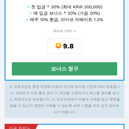
+
첫 입금 * 30% (최대 KRW 300,000)
+
매 입금 보너스 * 20% (가끔 30%)
+
매주 10% 환급, 라이브 리베이트 1.2%
More info +
9.8
보너스 청구
이 프로모션은 특정 약관에 따르며 여기에 명시된 기준에 따라 유효합니
다. 언제든지 사전 통보 없이 이 제안을 수정하거나 취소할 권리를 당사
는 독점적으로 보유합니다. 이 프로모션에서 어떻게 자격을 얻고 혜택을
받을 수 있는지 완전히 이해할 수 있도록 세부 사항을 주의 깊게 읽어보
시기 바랍니다.
신규 카지노