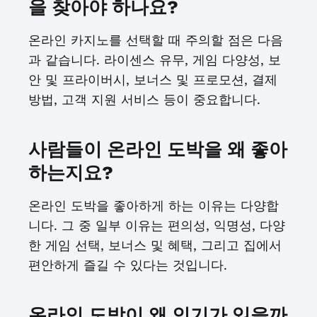
을 찾아야 하나요?
온라인 카지노를 선택할 때 주의할 점은 다음
과 같습니다. 라이센스 유무, 게임 다양성, 보
안 및 프라이버시, 보너스 및 프로모션, 결제
방법, 고객 지원 서비스 등이 중요합니다.
사람들이 온라인 도박을 왜 좋아
하는지요?
온라인 도박을 좋아하게 하는 이유는 다양합
니다. 그 중 일부 이유는 편의성, 익명성, 다양
한 게임 선택, 보너스 및 혜택, 그리고 집에서
편안하게 즐길 수 있다는 것입니다.
온라인 도박이 왜 인기가 있을까