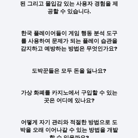
된 그리고 몰입감 있는 사용자 경험을 제
공할 수 있습니다.
한국 플레이어들이 게임 행동 분석 도구
를 사용하여 문제가 되는 플레이 습관을
감지하고 예방하는 방법은 무엇인가요?
도박꾼들은 모두 돈을 잃나요?
가상 화폐를 카지노에서 구입할 수 있는
곳은 어디에 있나요?
어떻게 자기 관리와 적절한 방법으로 도
박을 오래 이어나갈 수 있는 방법을 개발
할 수 있을까요?