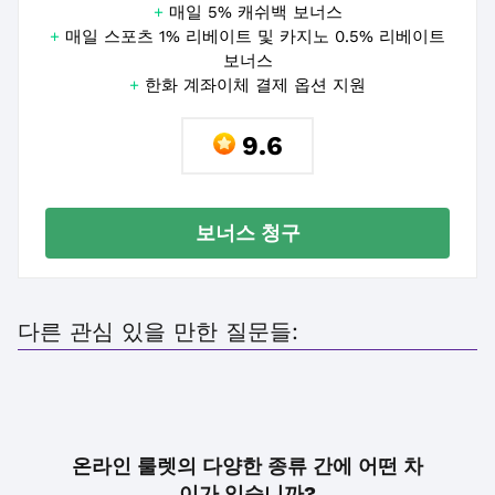
+
매일 5% 캐쉬백 보너스
+
매일 스포츠 1% 리베이트 및 카지노 0.5% 리베이트
보너스
+
한화 계좌이체 결제 옵션 지원
9.6
보너스 청구
다른 관심 있을 만한 질문들:
온라인 룰렛의 다양한 종류 간에 어떤 차
이가 있습니까?