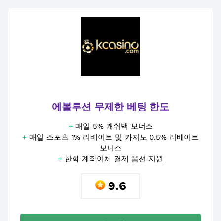
에볼루션 무제한 베팅 한도
+
매일 5% 캐쉬백 보너스
+
매일 스포츠 1% 리베이트 및 카지노 0.5% 리베이트
보너스
+
한화 계좌이체 결제 옵션 지원
9.6