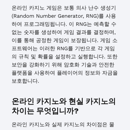
온라인 카지노 게임은 보통 의사 난수 생성기
(Random Number Generator, RNG)를 사용
하여 프로그래밍됩니다. 이 RNG는 예측할 수
없는 숫자를 생성하여 게임 결과를 결정하며,
이를 통해 공정한 게임이 보장됩니다. 게임 소
프트웨어는 이러한 RNG를 기반으로 각 게임
의 규칙 및 확률을 설정하고 실행합니다. 또한
보안을 강화하기 위해 암호화 기술과 안전한
플랫폼을 사용하여 플레이어의 정보와 자금을
보호합니다.
온라인 카지노와 현실 카지노의
차이는 무엇입니까?
온라인 카지노와 실제 카지노의 차이점은 물