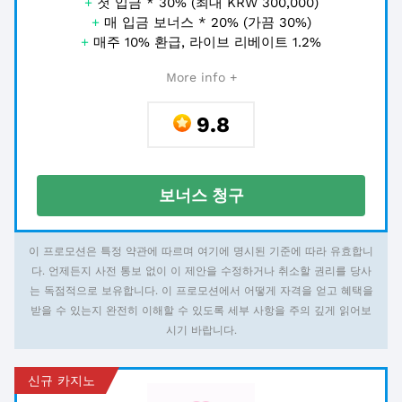
+
첫 입금 * 30% (최대 KRW 300,000)
+
매 입금 보너스 * 20% (가끔 30%)
+
매주 10% 환급, 라이브 리베이트 1.2%
More info +
9.8
보너스 청구
이 프로모션은 특정 약관에 따르며 여기에 명시된 기준에 따라 유효합니
다. 언제든지 사전 통보 없이 이 제안을 수정하거나 취소할 권리를 당사
는 독점적으로 보유합니다. 이 프로모션에서 어떻게 자격을 얻고 혜택을
받을 수 있는지 완전히 이해할 수 있도록 세부 사항을 주의 깊게 읽어보
시기 바랍니다.
신규 카지노