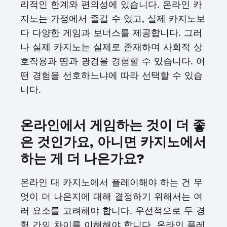
리적인 한계와 편의성에 있습니다. 온라인 카
지노는 가정에서 즐길 수 있고, 실제 카지노보
다 다양한 게임과 보너스를 제공합니다. 그러
나 실제 카지노는 실제로 존재하며 사회적 상
호작용과 땀과 광경을 경험할 수 있습니다. 어
떤 경험을 선호하느냐에 따라 선택할 수 있습
니다.
온라인에서 게임하는 것이 더 좋
은 것인가요, 아니면 카지노에서
하는 게 더 나은가요?
온라인 대 카지노에서 플레이해야 하는 건 무
엇이 더 나은지에 대해 결정하기 위해서는 여
러 요소를 고려해야 합니다. 우선적으로 두 경
험 간의 차이를 이해해야 합니다. 온라인 플레