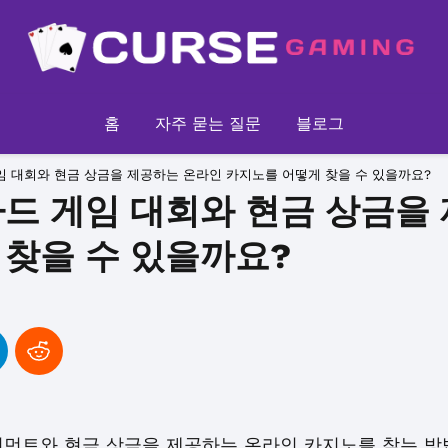
홈
자주 묻는 질문
블로그
임 대회와 현금 상금을 제공하는 온라인 카지노를 어떻게 찾을 수 있을까요?
카드 게임 대회와 현금 상금을
 찾을 수 있을까요?
너먼트와 현금 상금을 제공하는 온라인 카지노를 찾는 방