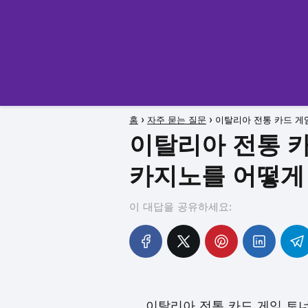
홈
자주 묻는 질문
이탈리아 전통 카드 게
이탈리아 전통 
카지노를 어떻게
이 대답을 공유하세요:
이탈리아 전통 카드 게임 토