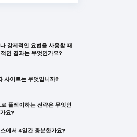
나 강제적인 요법을 사용할 때
재적인 결과는 무엇인가요?
자 사이트는 무엇입니까?
로 플레이하는 전략은 무엇인
가요?
거스에서 4일간 충분한가요?