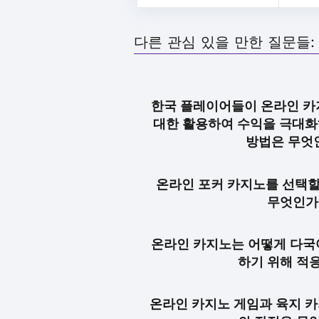
다른 관심 있을 만한 질문들:
한국 플레이어들이 온라인 카
대한 활용하여 수익을 극대
방법은 무엇
온라인 포커 카지노를 선택할
무엇인가
온라인 카지노는 어떻게 다국
하기 위해 적
온라인 카지노 게임과 육지 카