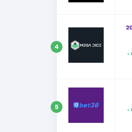
2
4
+
5
+