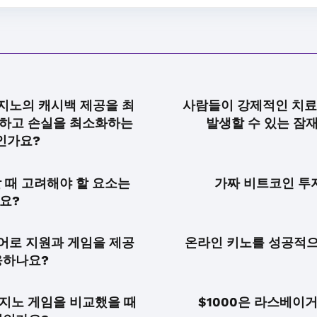
지노의 캐시백 제공을 최
사람들이 강제적인 치료
화하고 손실을 최소화하는
발생할 수 있는 잠
인가요?
 때 고려해야 할 요소는
가짜 비트코인 투
요?
어로 지원과 게임을 제공
온라인 키노를 성공적으
응하나요?
지노 게임을 비교했을 때
$1000은 라스베이