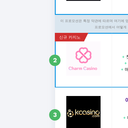
이 프로모션은 특정 약관에 따르며 여기에 
프로모션에서 어떻게 
신규 카지노
+
2
+
매
3
+