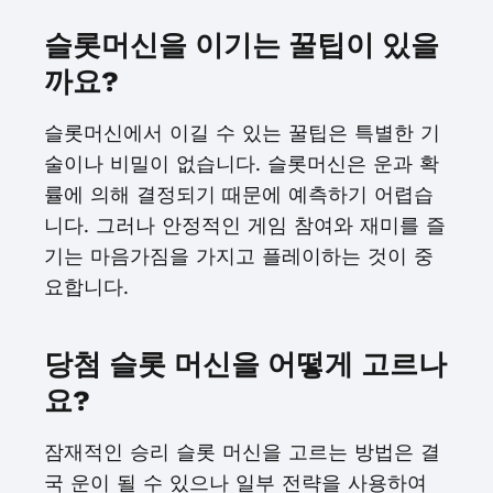
슬롯머신을 이기는 꿀팁이 있을
까요?
슬롯머신에서 이길 수 있는 꿀팁은 특별한 기
술이나 비밀이 없습니다. 슬롯머신은 운과 확
률에 의해 결정되기 때문에 예측하기 어렵습
니다. 그러나 안정적인 게임 참여와 재미를 즐
기는 마음가짐을 가지고 플레이하는 것이 중
요합니다.
당첨 슬롯 머신을 어떻게 고르나
요?
잠재적인 승리 슬롯 머신을 고르는 방법은 결
국 운이 될 수 있으나 일부 전략을 사용하여