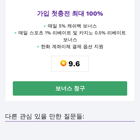
가입 첫충전 최대 100%
+
매일 5% 캐쉬백 보너스
+
매일 스포츠 1% 리베이트 및 카지노 0.5% 리베이트
보너스
+
한화 계좌이체 결제 옵션 지원
9.6
보너스 청구
다른 관심 있을 만한 질문들: