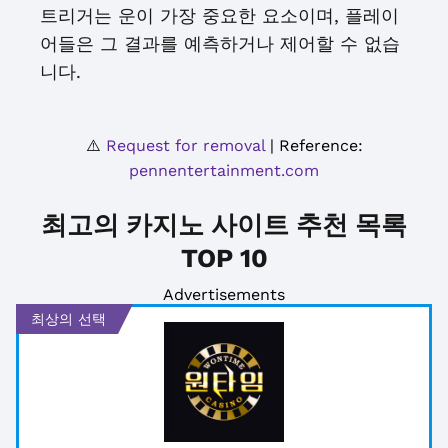
트리거는 운이 가장 중요한 요소이며, 플레이
어들은 그 결과를 예측하거나 제어할 수 없습
니다.
⚠️
Request for removal
| Reference:
pennentertainment.com
최고의 카지노 사이트 추천 목록
TOP 10
Advertisements
최상의 선택