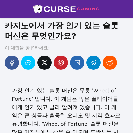
카지노에서 가장 인기 있는 슬롯
머신은 무엇인가요?
이 대답을 공유하세요:
가장 인기 있는 슬롯 머신은 무릇 'Wheel of
Fortune' 입니다. 이 게임은 많은 플레이어들
에게 인기 있고 널리 알려져 있습니다. 이 게
임은 큰 상금과 훌륭한 오디오 및 시각 효과로
유명합니다. 'Wheel of Fortune' 슬롯 머신은
많은 카지노에서 찾을 수 있으며 도박사들 사