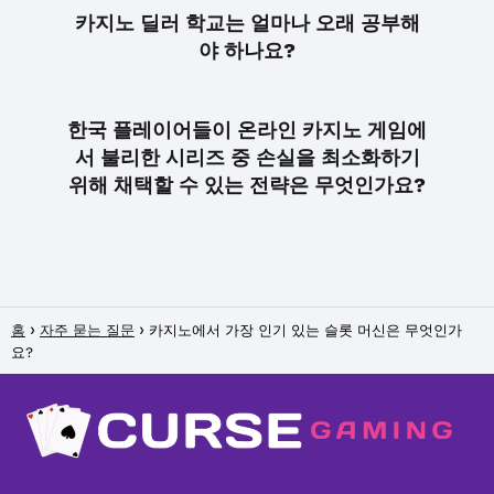
카지노 딜러 학교는 얼마나 오래 공부해
야 하나요?
한국 플레이어들이 온라인 카지노 게임에
서 불리한 시리즈 중 손실을 최소화하기
위해 채택할 수 있는 전략은 무엇인가요?
홈
자주 묻는 질문
카지노에서 가장 인기 있는 슬롯 머신은 무엇인가
요?