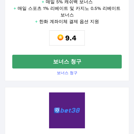
+
매일 5% 캐쉬백 보너스
+
매일 스포츠 1% 리베이트 및 카지노 0.5% 리베이트
보너스
+
한화 계좌이체 결제 옵션 지원
9.4
보너스 청구
보너스 청구