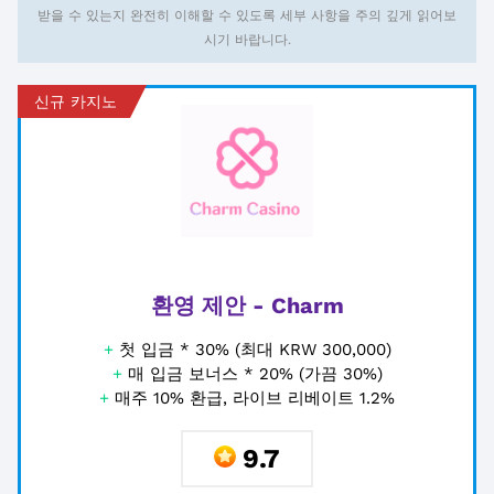
받을 수 있는지 완전히 이해할 수 있도록 세부 사항을 주의 깊게 읽어보
시기 바랍니다.
신규 카지노
환영 제안 - Charm
+
첫 입금 * 30% (최대 KRW 300,000)
+
매 입금 보너스 * 20% (가끔 30%)
+
매주 10% 환급, 라이브 리베이트 1.2%
9.7