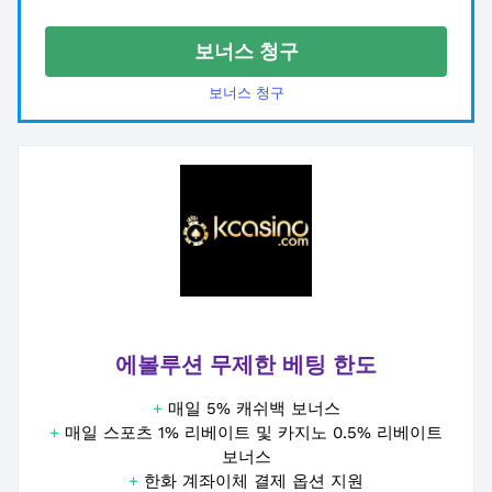
보너스 청구
보너스 청구
에볼루션 무제한 베팅 한도
+
매일 5% 캐쉬백 보너스
+
매일 스포츠 1% 리베이트 및 카지노 0.5% 리베이트
보너스
+
한화 계좌이체 결제 옵션 지원