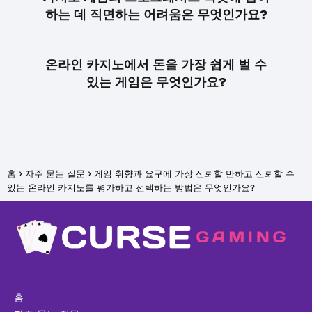
하는 데 직면하는 어려움은 무엇인가요?
온라인 카지노에서 돈을 가장 쉽게 벌 수
있는 게임은 무엇인가요?
홈
자주 묻는 질문
게임 취향과 요구에 가장 신뢰할 만하고 신뢰할 수
있는 온라인 카지노를 평가하고 선택하는 방법은 무엇인가요?
홈