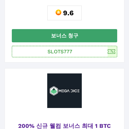
9.6
보너스 청구
200% 신규 웰컴 보너스 최대 1 BTC