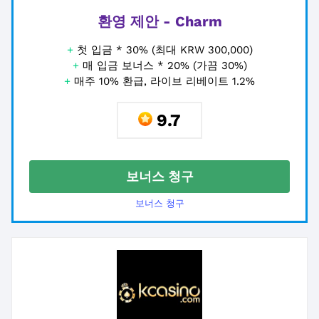
환영 제안 - Charm
+
첫 입금 * 30% (최대 KRW 300,000)
+
매 입금 보너스 * 20% (가끔 30%)
+
매주 10% 환급, 라이브 리베이트 1.2%
9.7
보너스 청구
보너스 청구