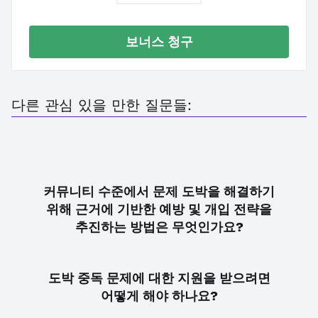
보너스 청구
다른 관심 있을 만한 질문들:
커뮤니티 수준에서 문제 도박을 해결하기
위해 근거에 기반한 예방 및 개입 전략을
추진하는 방법은 무엇인가요?
도박 중독 문제에 대한 지원을 받으려면
어떻게 해야 하나요?