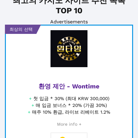
최고의 카지노 사이트 추천 목록
TOP 10
Advertisements
최상의 선택
환영 제안 - Wontime
+
첫 입금 * 30% (최대 KRW 300,000)
+
매 입금 보너스 * 20% (가끔 30%)
+
매주 10% 환급, 라이브 리베이트 1.2%
More info +