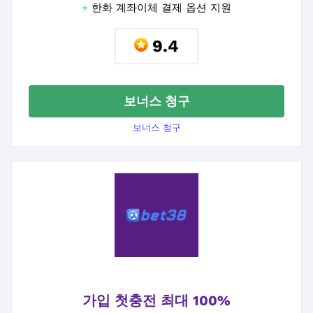
+
한화 계좌이체 결제 옵션 지원
9.4
보너스 청구
보너스 청구
가입 첫충전 최대 100%