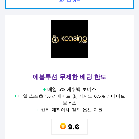
보너스 청구
에볼루션 무제한 베팅 한도
+
매일 5% 캐쉬백 보너스
+
매일 스포츠 1% 리베이트 및 카지노 0.5% 리베이트
보너스
+
한화 계좌이체 결제 옵션 지원
9.6