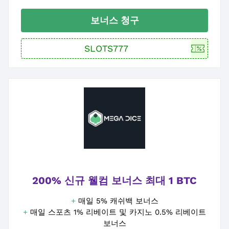
보너스 청구
200% 신규 웰컴 보너스 최대 1 BTC
+
매일 5% 캐쉬백 보너스
+
매일 스포츠 1% 리베이트 및 카지노 0.5% 리베이트
보너스