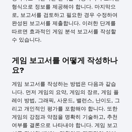
형식으로 정보를 제공해야 합니다. 마지막으
로, 보고서를 검토하고 필요한 경우 수정하여
완성된 보고서를 제출합니다. 이러한 단계를
따르면 효과적인 게임 분석 보고서를 작성할
수 있습니다.
게임 보고서를 어떻게 작성하나
요?
게임 보고서를 작성하는 방법은 다음과 같습
니다. 먼저 게임의 요약, 게임의 장르, 게임 플
레이 방법, 그래픽, 사운드, 밸런스, 난이도, 그
리고 개인적인 평가를 포함해야 합니다. 또한
게임의 강점과 약점을 명확히 기술하고, 추천
여부를 결론으로 나타내야 합니다. 게임 보고