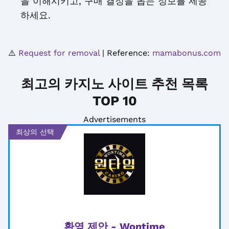
을 이해시키고, 구매 결정을 돕는 정보를 제공
하세요.
⚠️
Request for removal
| Reference:
mamabonus.com
최고의 카지노 사이트 추천 목록
TOP 10
Advertisements
최상의 선택
환영 제안 - Wontime