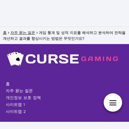
홈
자주 묻는 질문
게임 통계 및 성적 지표를 해석하고 분석하여 전략을
개선하고 결과를 향상시키는 방법은 무엇인가요?
홈
자주 묻는 질문
개인정보 보호 정책
사이트맵 1
사이트맵 2