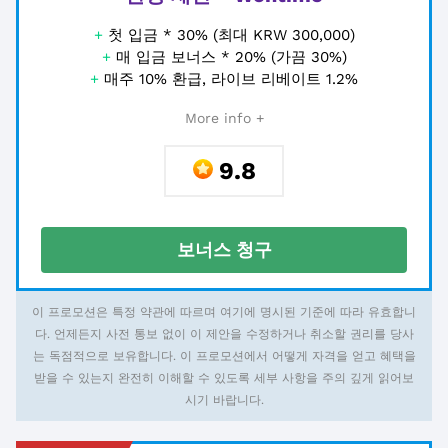
+
첫 입금 * 30% (최대 KRW 300,000)
+
매 입금 보너스 * 20% (가끔 30%)
+
매주 10% 환급, 라이브 리베이트 1.2%
More info +
9.8
보너스 청구
이 프로모션은 특정 약관에 따르며 여기에 명시된 기준에 따라 유효합니
다. 언제든지 사전 통보 없이 이 제안을 수정하거나 취소할 권리를 당사
는 독점적으로 보유합니다. 이 프로모션에서 어떻게 자격을 얻고 혜택을
받을 수 있는지 완전히 이해할 수 있도록 세부 사항을 주의 깊게 읽어보
시기 바랍니다.