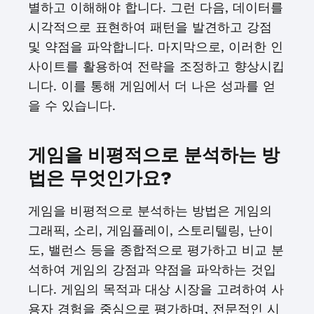
별하고 이해해야 합니다. 그런 다음, 데이터를
시각적으로 표현하여 패턴을 발견하고 강점
및 약점을 파악합니다. 마지막으로, 이러한 인
사이트를 활용하여 전략을 조정하고 향상시킵
니다. 이를 통해 게임에서 더 나은 성과를 얻
을 수 있습니다.
게임을 비평적으로 분석하는 방
법은 무엇인가요?
게임을 비평적으로 분석하는 방법은 게임의
그래픽, 소리, 게임플레이, 스토리텔링, 난이
도, 밸런스 등을 종합적으로 평가하고 비교 분
석하여 게임의 강점과 약점을 파악하는 것입
니다. 게임의 목적과 대상 시장을 고려하여 사
용자 경험을 중심으로 평가하며, 전문적인 시