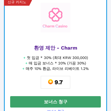
신규 카지노
환영 제안 - Charm
+
첫 입금 * 30% (최대 KRW 300,000)
+
매 입금 보너스 * 20% (가끔 30%)
+
매주 10% 환급, 라이브 리베이트 1.2%
9.7
보너스 청구