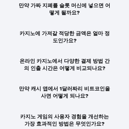
만약 가짜 지폐를 슬롯 머신에 넣으면 어
떻게 될까요?
카지노에 가져갈 적당한 금액은 얼마 정
도인가요?
온라인 카지노에서 다양한 결제 방법 간
의 인출 시간은 어떻게 비교되나요?
만약 캐시 앱에서 1달러짜리 비트코인을
사면 어떻게 되나요?
카지노 게임의 사용자 경험을 개선하는
가장 효과적인 방법은 무엇인가요?