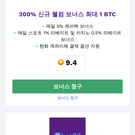
200% 신규 웰컴 보너스 최대 1 BTC
+
매일 5% 캐쉬백 보너스
+
매일 스포츠 1% 리베이트 및 카지노 0.5% 리베이트
보너스
+
한화 계좌이체 결제 옵션 지원
9.4
보너스 청구
보너스 청구