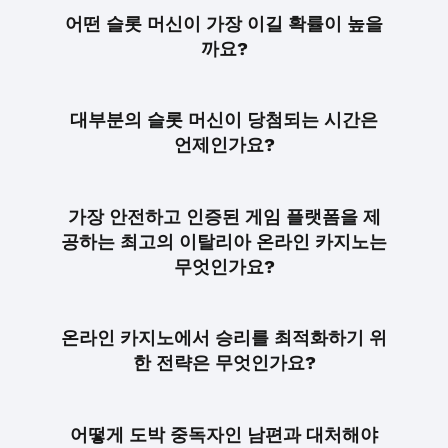
어떤 슬롯 머신이 가장 이길 확률이 높을
까요?
대부분의 슬롯 머신이 당첨되는 시간은
언제인가요?
가장 안전하고 인증된 게임 플랫폼을 제
공하는 최고의 이탈리아 온라인 카지노는
무엇인가요?
온라인 카지노에서 승리를 최적화하기 위
한 전략은 무엇인가요?
어떻게 도박 중독자인 남편과 대처해야