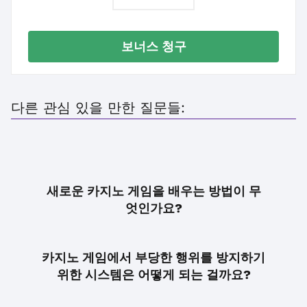
보너스 청구
다른 관심 있을 만한 질문들:
새로운 카지노 게임을 배우는 방법이 무
엇인가요?
카지노 게임에서 부당한 행위를 방지하기
위한 시스템은 어떻게 되는 걸까요?