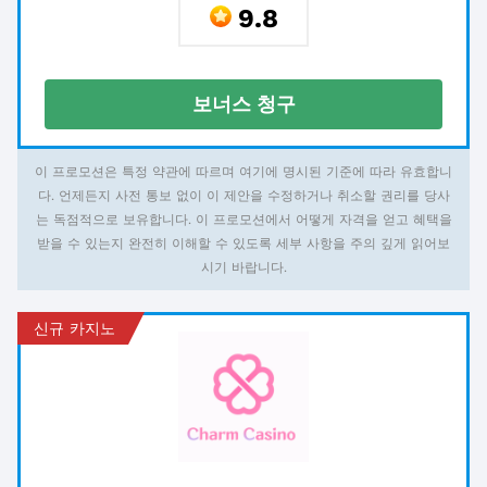
9.8
보너스 청구
이 프로모션은 특정 약관에 따르며 여기에 명시된 기준에 따라 유효합니
다. 언제든지 사전 통보 없이 이 제안을 수정하거나 취소할 권리를 당사
는 독점적으로 보유합니다. 이 프로모션에서 어떻게 자격을 얻고 혜택을
받을 수 있는지 완전히 이해할 수 있도록 세부 사항을 주의 깊게 읽어보
시기 바랍니다.
신규 카지노