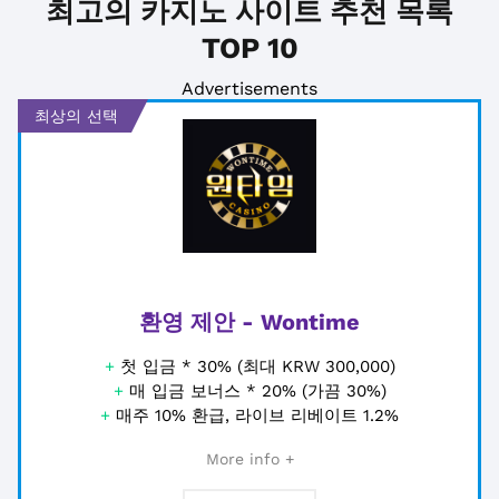
최고의 카지노 사이트 추천 목록
TOP 10
Advertisements
최상의 선택
환영 제안 - Wontime
+
첫 입금 * 30% (최대 KRW 300,000)
+
매 입금 보너스 * 20% (가끔 30%)
+
매주 10% 환급, 라이브 리베이트 1.2%
More info +