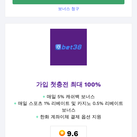
보너스 청구
가입 첫충전 최대 100%
+
매일 5% 캐쉬백 보너스
+
매일 스포츠 1% 리베이트 및 카지노 0.5% 리베이트
보너스
+
한화 계좌이체 결제 옵션 지원
9.6