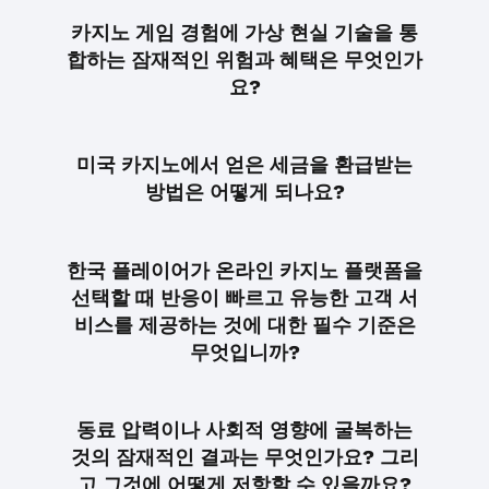
카지노 게임 경험에 가상 현실 기술을 통
합하는 잠재적인 위험과 혜택은 무엇인가
요?
미국 카지노에서 얻은 세금을 환급받는
방법은 어떻게 되나요?
한국 플레이어가 온라인 카지노 플랫폼을
선택할 때 반응이 빠르고 유능한 고객 서
비스를 제공하는 것에 대한 필수 기준은
무엇입니까?
동료 압력이나 사회적 영향에 굴복하는
것의 잠재적인 결과는 무엇인가요? 그리
고 그것에 어떻게 저항할 수 있을까요?