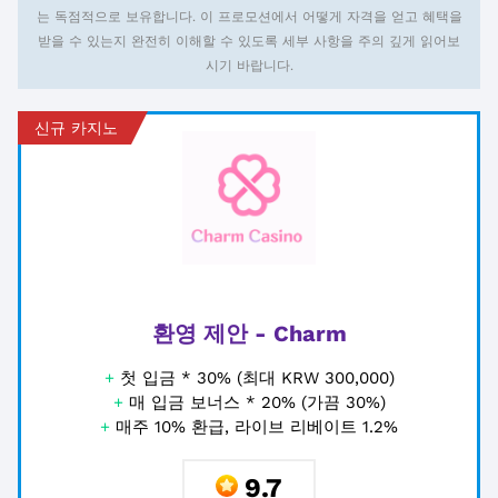
는 독점적으로 보유합니다. 이 프로모션에서 어떻게 자격을 얻고 혜택을
받을 수 있는지 완전히 이해할 수 있도록 세부 사항을 주의 깊게 읽어보
시기 바랍니다.
신규 카지노
환영 제안 - Charm
+
첫 입금 * 30% (최대 KRW 300,000)
+
매 입금 보너스 * 20% (가끔 30%)
+
매주 10% 환급, 라이브 리베이트 1.2%
9.7