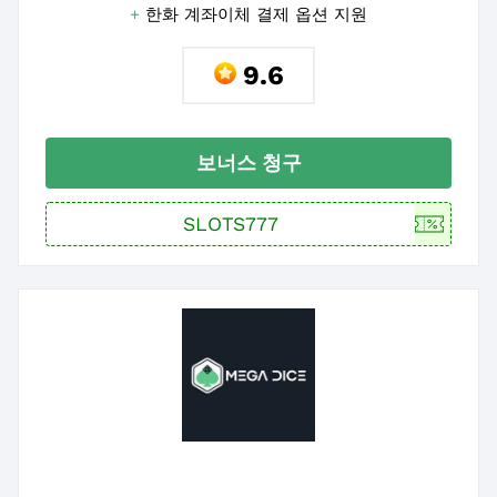
+
한화 계좌이체 결제 옵션 지원
9.6
보너스 청구