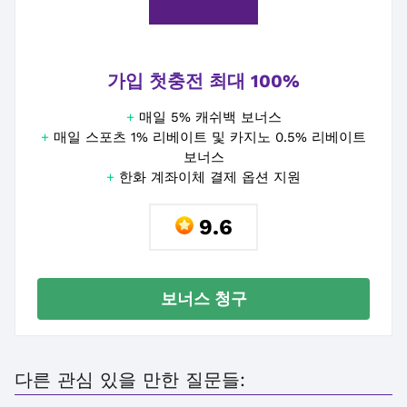
가입 첫충전 최대 100%
+
매일 5% 캐쉬백 보너스
+
매일 스포츠 1% 리베이트 및 카지노 0.5% 리베이트
보너스
+
한화 계좌이체 결제 옵션 지원
9.6
보너스 청구
다른 관심 있을 만한 질문들: