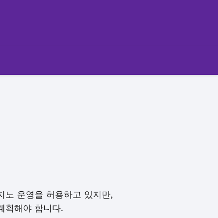
지노 운영을 허용하고 있지만,
계획해야 합니다.