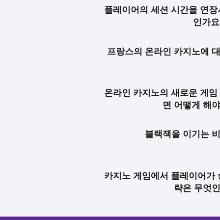
플레이어의 세션 시간을 연장
인가요
프랑스의 온라인 카지노에 대
온라인 카지노의 새로운 게임
면 어떻게 해야
블랙잭을 이기는 비
카지노 게임에서 플레이어가 
략은 무엇