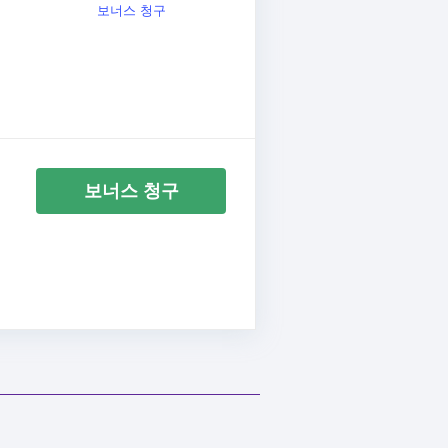
보너스 청구
보너스 청구