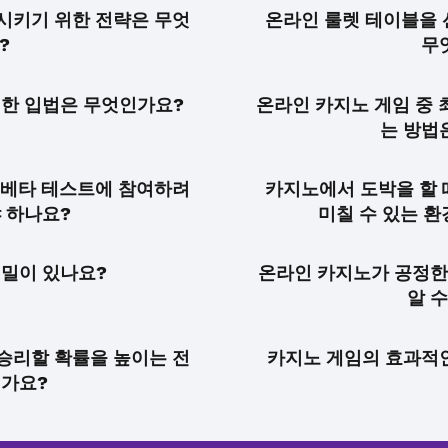
시키기 위한 전략은 무엇
온라인 룰렛 테이블을 
?
무
한 입법은 무엇인가요?
온라인 카지노 게임 중
는 방법
 베타 테스트에 참여하려
카지노에서 도박을 할 
 하나요?
미칠 수 있는 
밀이 있나요?
온라인 카지노가 공정한
알 
승리할 확률을 높이는 전
카지노 게임의 효과적
인가요?