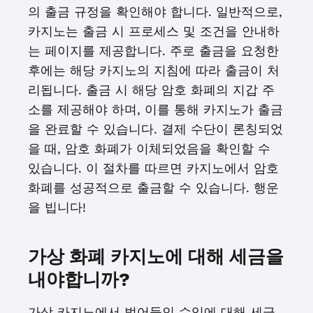
의 출금 규정을 확인해야 합니다. 일반적으로,
카지노는 출금 시 프로세스 및 조건을 안내하
는 페이지를 제공합니다. 주로 출금을 요청한
후에는 해당 카지노의 지침에 따라 출금이 처
리됩니다. 출금 시 해당 암호 화폐의 지갑 주
소를 제공해야 하며, 이를 통해 카지노가 출금
을 완료할 수 있습니다. 결제 수단이 론칭되었
을 때, 암호 화폐가 이체되었음을 확인할 수
있습니다. 이 절차를 따르면 카지노에서 암호
화폐를 성공적으로 출금할 수 있습니다. 행운
을 빕니다!
가상 화폐 카지노에 대해 세금을
내야합니까?
가상 카지노에서 벌어들인 수익에 대해 세금