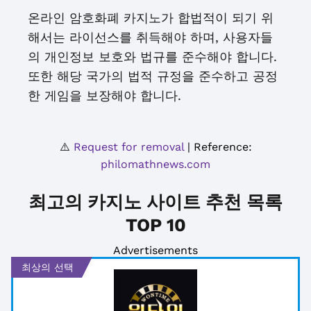
온라인 암호화폐 카지노가 합법적이 되기 위
해서는 라이선스를 취득해야 하며, 사용자들
의 개인정보 보호와 법규를 준수해야 합니다.
또한 해당 국가의 법적 규정을 준수하고 공정
한 게임을 보장해야 합니다.
⚠️
Request for removal
| Reference:
philomathnews.com
최고의 카지노 사이트 추천 목록
TOP 10
Advertisements
최상의 선택