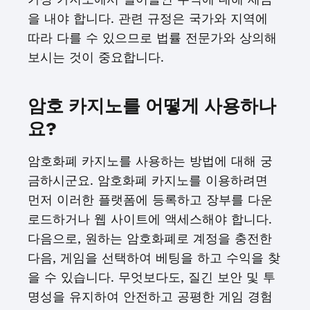
을 내야 합니다. 관련 규정은 국가와 지역에
따라 다를 수 있으므로 법률 전문가와 상의해
보시는 것이 중요합니다.
암호 카지노를 어떻게 사용하나
요?
암호화폐 카지노를 사용하는 방법에 대해 궁
금하시군요. 암호화폐 카지노를 이용하려면
먼저 이러한 플랫폼에 등록하고 장부를 다운
로드하거나 웹 사이트에 액세스해야 합니다.
다음으로, 원하는 암호화폐로 계정을 충전한
다음, 게임을 선택하여 베팅을 하고 수익을 찾
을 수 있습니다. 무엇보다도, 질긴 보안 및 투
명성을 유지하여 안전하고 공평한 게임 경험