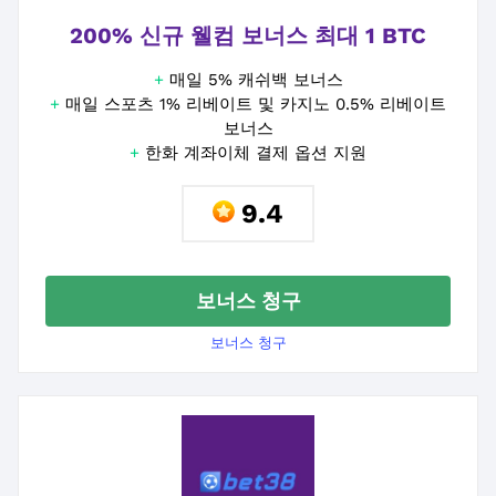
200% 신규 웰컴 보너스 최대 1 BTC
+
매일 5% 캐쉬백 보너스
+
매일 스포츠 1% 리베이트 및 카지노 0.5% 리베이트
보너스
+
한화 계좌이체 결제 옵션 지원
9.4
보너스 청구
보너스 청구