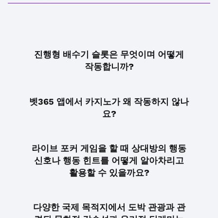
진행형 배수기 슬롯은 무엇이며 어떻게
작동합니까?
벳365 앱에서 카지노가 왜 작동하지 않나
요?
라이브 포커 게임을 할 때 상대방의 행동
신호나 행동 힌트를 어떻게 알아차리고
활용할 수 있을까요?
다양한 국제 목적지에서 도박 관광과 관