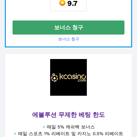
9.7
보너스 청구
보너스 청구
에볼루션 무제한 베팅 한도
+
매일 5% 캐쉬백 보너스
+
매일 스포츠 1% 리베이트 및 카지노 0.5% 리베이트