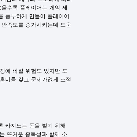
로울수록 플레이어는 게임 세
도를 풍부하게 만들어 플레이어
와 만족도를 증가시키는데 도움
정에 빠질 위험도 있지만 도
 흥미를 갖고 문제가없게 조절
론 카지노는 돈을 벌기 위해
는 뜨거운 중독성과 함께 소