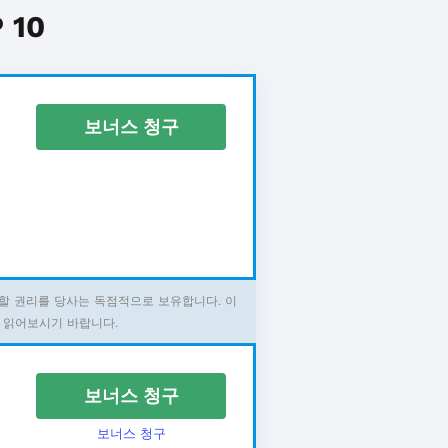
10
보너스 청구
할 권리를 당사는 독점적으로 보유합니다. 이
 읽어보시기 바랍니다.
보너스 청구
보너스 청구