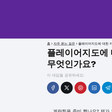
홈
자주 묻는 질문
플레이어지도에 대한 카
플레이어지도에 
무엇인가요?
이 대답을 공유하세요:
계란찜을 준비 했나요? 제가