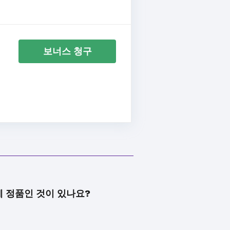
보너스 청구
에 정품인 것이 있나요?