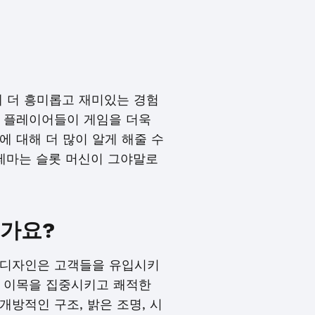
게 더 흥미롭고 재미있는 경험
서 플레이어들이 게임을 더욱
에 대해 더 많이 알게 해줄 수
 테마는 슬롯 머신이 그야말로
신가요?
 디자인은 고객들을 유입시키
 이목을 집중시키고 쾌적한
방적인 구조, 밝은 조명, 시