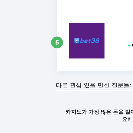
5
+
다른 관심 있을 만한 질문들:
카지노가 가장 많은 돈을 벌
요?