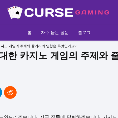
홈
자주 묻는 질문
블로그
지노 게임의 주제와 줄거리의 영향은 무엇인가요?
대한 카지노 게임의 주제와 
 도와드리겠습니다. 지금 질문에 답변하겠습니다. 카지노