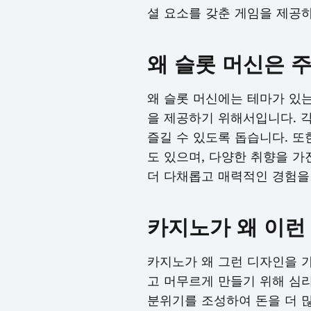
셜 요소를 갖춘 게임을 제공
왜 슬롯 머신은 
왜 슬롯 머신에는 테마가 있
을 제공하기 위해서입니다. 
즐길 수 있도록 돕습니다. 또
도 있으며, 다양한 취향을 가
더 다채롭고 매력적인 경험을
카지노가 왜 이런
카지노가 왜 그런 디자인을 
고 머무르게 만들기 위해 심
분위기를 조성하여 돈을 더 많