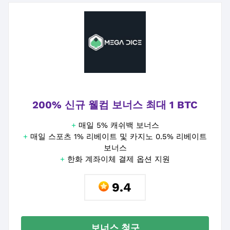
200% 신규 웰컴 보너스 최대 1 BTC
+
매일 5% 캐쉬백 보너스
+
매일 스포츠 1% 리베이트 및 카지노 0.5% 리베이트
보너스
+
한화 계좌이체 결제 옵션 지원
9.4
보너스 청구