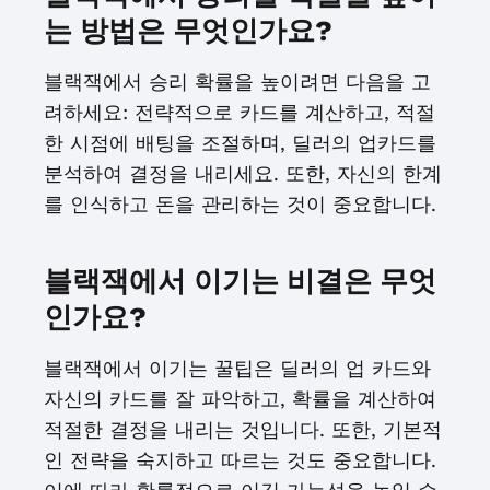
는 방법은 무엇인가요?
블랙잭에서 승리 확률을 높이려면 다음을 고
려하세요: 전략적으로 카드를 계산하고, 적절
한 시점에 배팅을 조절하며, 딜러의 업카드를
분석하여 결정을 내리세요. 또한, 자신의 한계
를 인식하고 돈을 관리하는 것이 중요합니다.
블랙잭에서 이기는 비결은 무엇
인가요?
블랙잭에서 이기는 꿀팁은 딜러의 업 카드와
자신의 카드를 잘 파악하고, 확률을 계산하여
적절한 결정을 내리는 것입니다. 또한, 기본적
인 전략을 숙지하고 따르는 것도 중요합니다.