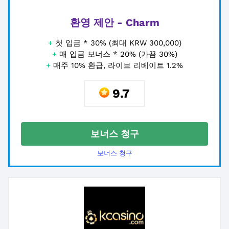
환영 제안 - Charm
+
첫 입금 * 30% (최대 KRW 300,000)
+
매 입금 보너스 * 20% (가끔 30%)
+
매주 10% 환급, 라이브 리베이트 1.2%
9.7
보너스 청구
보너스 청구