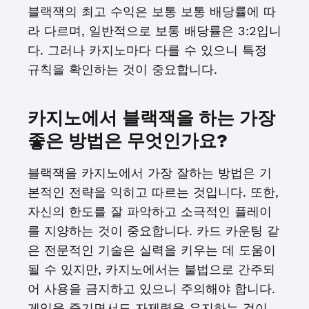
블랙잭의 최고 수익은 보통 보통 배당률에 따
라 다르며, 일반적으로 보통 배당률은 3:2입니
다. 그러나 카지노마다 다를 수 있으니 특정
규칙을 확인하는 것이 중요합니다.
카지노에서 블랙잭을 하는 가장
좋은 방법은 무엇인가요?
블랙잭을 카지노에서 가장 잘하는 방법은 기
본적인 전략을 익히고 따르는 것입니다. 또한,
자신의 한도를 잘 파악하고 소극적인 플레이
를 지양하는 것이 중요합니다. 카드 카운팅 같
은 전문적인 기술은 실력을 키우는 데 도움이
될 수 있지만, 카지노에서는 불법으로 간주되
어 사용을 금지하고 있으니 주의해야 합니다.
게임을 즐기면서도 자제력을 유지하는 것이