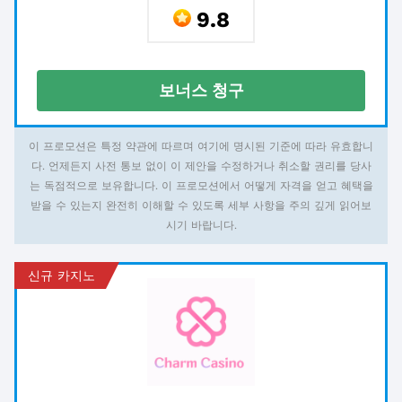
9.8
보너스 청구
이 프로모션은 특정 약관에 따르며 여기에 명시된 기준에 따라 유효합니
다. 언제든지 사전 통보 없이 이 제안을 수정하거나 취소할 권리를 당사
는 독점적으로 보유합니다. 이 프로모션에서 어떻게 자격을 얻고 혜택을
받을 수 있는지 완전히 이해할 수 있도록 세부 사항을 주의 깊게 읽어보
시기 바랍니다.
신규 카지노