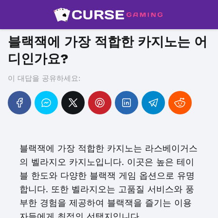
블랙잭에 가장 적합한 카지노는 어
디인가요?
이 대답을 공유하세요:
블랙잭에 가장 적합한 카지노는 라스베이거스
의 벨라지오 카지노입니다. 이곳은 높은 테이
블 한도와 다양한 블랙잭 게임 옵션으로 유명
합니다. 또한 벨라지오는 고품질 서비스와 풍
부한 경험을 제공하여 블랙잭을 즐기는 이용
자들에게 최적의 선택지입니다.