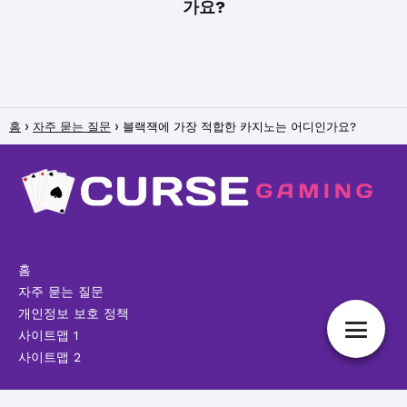
가요?
홈
자주 묻는 질문
블랙잭에 가장 적합한 카지노는 어디인가요?
홈
자주 묻는 질문
개인정보 보호 정책
사이트맵 1
사이트맵 2