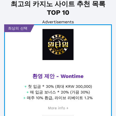
최고의 카지노 사이트 추천 목록
TOP 10
Advertisements
최상의 선택
환영 제안 - Wontime
+
첫 입금 * 30% (최대 KRW 300,000)
+
매 입금 보너스 * 20% (가끔 30%)
+
매주 10% 환급, 라이브 리베이트 1.2%
More info +